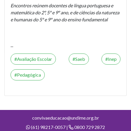
Encontros reúnem docentes de língua portuguesa e
matemática do 2º, 5º e 9º ano, e de ciências da natureza
e humanas do 5º e 9º ano do ensino fundamental
...
Avaliação Escolar
Saeb
Inep
Pedagógica
convivaeducacao@undime.org.br
(61) 98217-0057 |
0800 729 2872