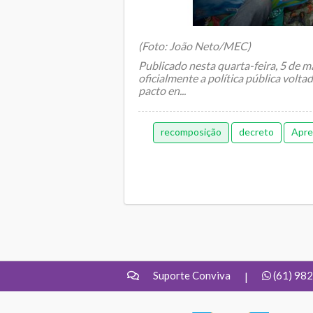
(Foto: João Neto/MEC)
Publicado nesta quarta-feira, 5 de m
oficialmente a política pública volta
pacto en...
recomposição
decreto
Apre
Suporte Conviva
(61) 98
|