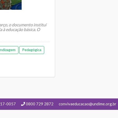
arço, o documento institui
da à educação básica. O
ndizagem
Pedagógica
217-0057
0800 729 2872
convivaeducacao@undime.org.br