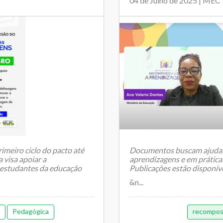
04 de Julho de 2025 | MEC
imeiro ciclo do pacto até
Documentos buscam ajudar 
a visa apoiar a
aprendizagens e em prática
 estudantes da educação
Publicações estão disponíve
&n...
Pedagógica
recompos