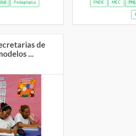
ital
Pedagógica
FNDE
MEC
PNL
ecretarias de
odelos ...