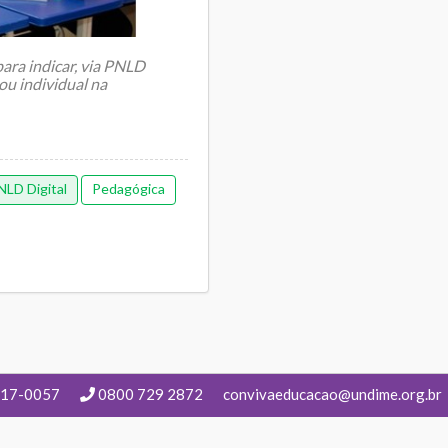
para indicar, via PNLD
ou individual na
NLD Digital
Pedagógica
217-0057
0800 729 2872
convivaeducacao@undime.org.br