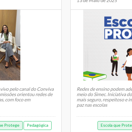
13 de Maio de 2025
 vivo pelo canal do Conviva
Redes de ensino podem ader
missões orientou redes de
meio do Simec. Iniciativa
as, com foco em
mais seguro, respeitoso e in
paz nas escolas
ue Protege
Pedagógica
Escola que Prot