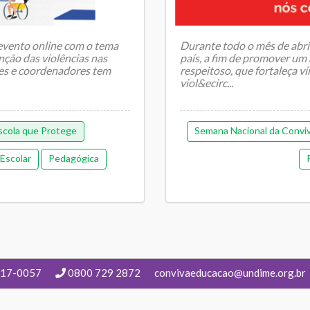
evento online com o tema
Durante todo o mês de abril
nção das violências nas
país, a fim de promover um 
res e coordenadores tem
respeitoso, que fortaleça v
viol&ecirc...
scola que Protege
Semana Nacional da Conviv
Escolar
Pedagógica
217-0057
0800 729 2872
convivaeducacao@undime.org.br