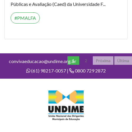
Públicas e Avaliação (Caed) da Universidade F...
PMALFA
1
2
Próxima
Última
convivaeducacao@undime.org.br
(61) 98217-0057 |
0800 729 2872