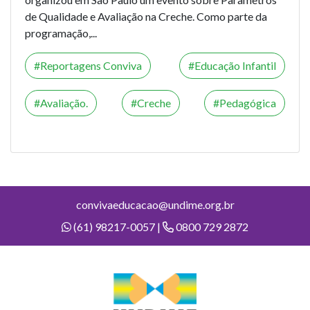
de Qualidade e Avaliação na Creche. Como parte da
programação,...
Reportagens Conviva
Educação Infantil
Avaliação.
Creche
Pedagógica
convivaeducacao@undime.org.br
(61) 98217-0057 |
0800 729 2872