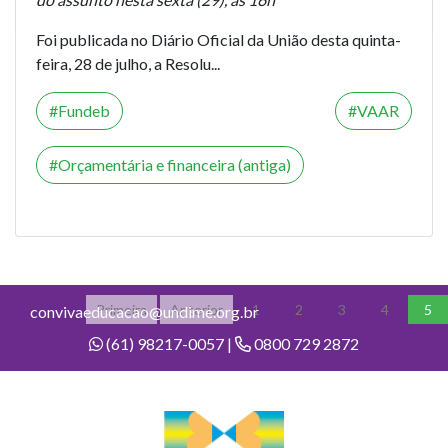
Foi publicada no Diário Oficial da União desta quinta-
feira, 28 de julho, a Resolu...
Fundeb
VAAR
Orçamentária e financeira (antiga)
Primeira
Anterior
1
2
3
4
5
convivaeducacao@undime.org.br
(61) 98217-0057 |
0800 729 2872