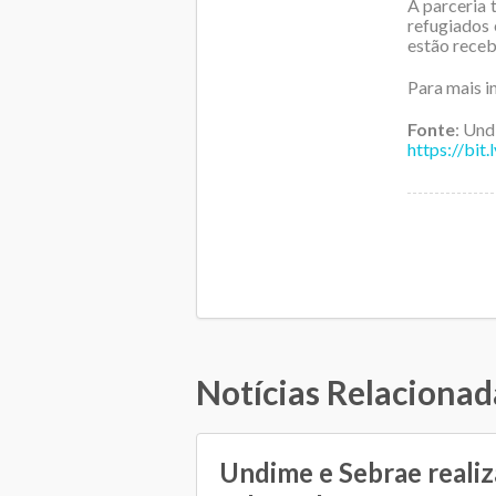
A parceria 
refugiados 
estão receb
Para mais i
Fonte
: Un
https://bit
Notícias Relacionad
Undime e Sebrae reali