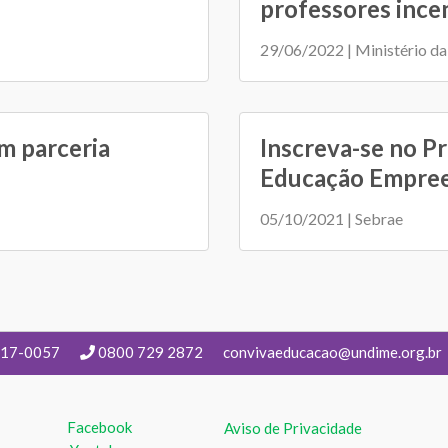
professores incent
29/06/2022 | Ministério d
m parceria
Inscreva-se no P
Educação Empree.
05/10/2021 | Sebrae
217-0057
0800 729 2872
convivaeducacao@undime.org.br
Facebook
Aviso de Privacidade