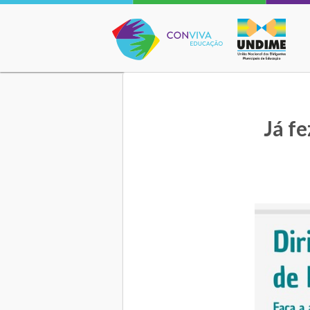
Conviva Educação
Já f