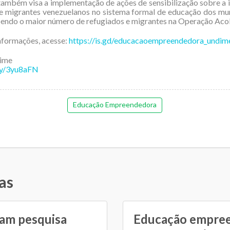
também visa a implementação de ações de sensibilização sobre a 
e migrantes venezuelanos no sistema formal de educação dos mu
endo o maior número de refugiados e migrantes na Operação Acol
nformações, acesse:
https://is.gd/educacaoempreendedora_undim
dime
.ly/3yu8aFN
Educação Empreendedora
as
zam pesquisa
Educação empree