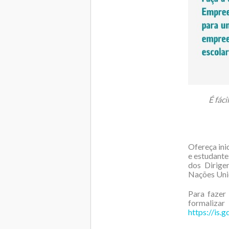
É fác
Ofereça ini
e estudante
dos Dirige
Nações Unid
Para fazer
formalizar
https://is