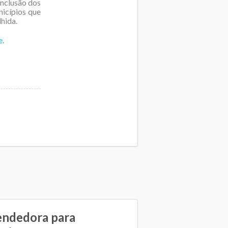
inclusão dos
nicípios que
hida.
e
.
ndedora para