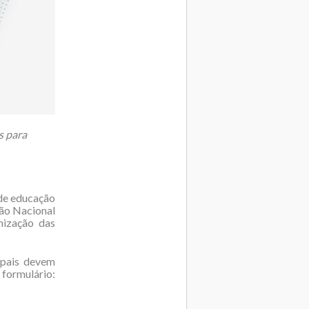
s para
 de educação
ião Nacional
nização das
ipais devem
formulário: