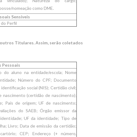
á vinculado); Natureza do cargo;
e posse/nomeação como DME.
oais Sensíveis
 do Perfil
outros Titulares. Assim, serão coletados
 Pessoais
go do aluno na entidade/escola; Nome
dentidade; Número do CPF; Documento
entificação social (NIS); Certidão civil;
e nascimento (certidão de nascimento);
e; País de origem; UF de nascimento;
valiações do SAEB; Órgão emissor da
identidade; UF da identidade; Tipo de
lha; Livro; Data de emissão da certidão;
cartório; CEP; Endereço (+ número,