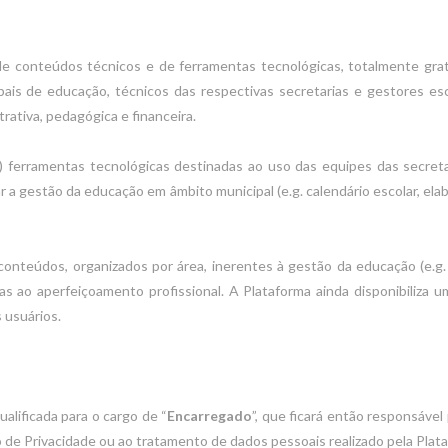
 conteúdos técnicos e de ferramentas tecnológicas, totalmente gratui
pais de educação, técnicos das respectivas secretarias e gestores esc
rativa, pedagógica e financeira.
) ferramentas tecnológicas destinadas ao uso das equipes das secret
r a gestão da educação em âmbito municipal (e.g. calendário escolar, ela
 conteúdos, organizados por área, inerentes à gestão da educação (e.g.
as ao aperfeiçoamento profissional. A Plataforma ainda disponibiliza 
 usuários.
ualificada para o cargo de “
Encarregado
”, que ficará então responsável 
o de Privacidade ou ao tratamento de dados pessoais realizado pela Plat