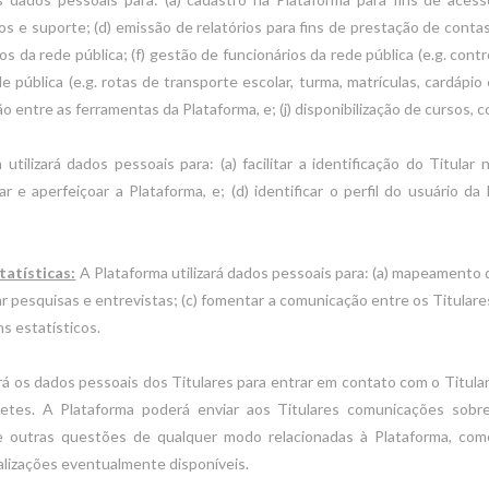
s e suporte; (d) emissão de relatórios para fins de prestação de contas
s da rede pública; (f) gestão de funcionários da rede pública (e.g. contro
 pública (e.g. rotas de transporte escolar, turma, matrículas, cardápio 
ão entre as ferramentas da Plataforma, e; (j) disponibilização de cursos, 
utilizará dados pessoais para: (a) facilitar a identificação do Titular 
ar e aperfeiçoar a Plataforma, e; (d) identificar o perfil do usuário d
atísticas:
A Plataforma utilizará dados pessoais para: (a) mapeamento d
izar pesquisas e entrevistas; (c) fomentar a comunicação entre os Titular
ns estatísticos.
ará os dados pessoais dos Titulares para entrar em contato com o Titula
etes. A Plataforma poderá enviar aos Titulares comunicações sobre 
e outras questões de qualquer modo relacionadas à Plataforma, co
alizações eventualmente disponíveis.