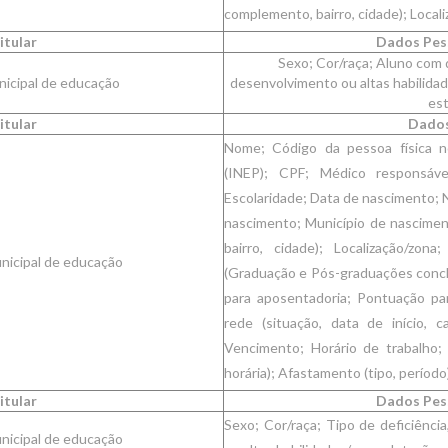
complemento, bairro, cidade); Locali
itular
Dados Pess
Sexo; Cor/raça; Aluno com d
icipal de educação
desenvolvimento ou altas habilidad
es
itular
Dados
Nome; Código da pessoa física no
(INEP); CPF; Médico responsáve
Escolaridade; Data de nascimento; 
nascimento; Município de nascime
bairro, cidade); Localização/zona
unicipal de educação
(Graduação e Pós-graduações conclu
para aposentadoria; Pontuação par
rede (situação, data de início, c
Vencimento; Horário de trabalho; C
horária); Afastamento (tipo, período)
itular
Dados Pess
Sexo; Cor/raça; Tipo de deficiênci
unicipal de educação