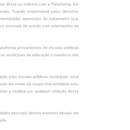
rma direta ou indireta com a Plataforma. Em
oais, ficando responsável pelas decisões
determinadas operações de tratamento (e.g.
ados pessoais de acordo com orientações de
lataforma provenientes de escolas públicas
entes municipais de educação e membros das
ção e/ou escolas públicas municipais, você
cidade em nome da respectiva entidade e/ou
nizar a Undime por qualquer violação deste
s dados pessoais destes menores deverá ser
ade.