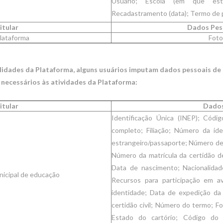
Usuário; Escola (em que est
Recadastramento (data); Termo d
itular
Dados Pess
lataforma
Foto
alidades da Plataforma, alguns usuários imputam dados pessoais de 
 necessários às atividades da Plataforma:
itular
Dados
Identificação Única (INEP); Códi
completo; Filiação; Número da i
estrangeiro/passaporte; Número de id
Número da matrícula da certidão d
Data de nascimento; Nacionalidad
icipal de educação
Recursos para participação em a
identidade; Data de expedição da 
certidão civil; Número do termo; Fo
Estado do cartório; Código do 