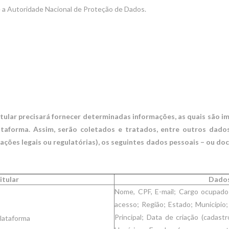
e a Autoridade Nacional de Proteção de Dados.
Titular precisará fornecer determinadas informações, as quais são i
ataforma. Assim, serão coletados e tratados, entre outros dados
gações legais ou regulatórias), os seguintes dados pessoais – ou 
itular
Dados
Nome, CPF, E-mail; Cargo ocupado 
acesso; Região; Estado; Município;
Principal; Data de criação (cadast
lataforma