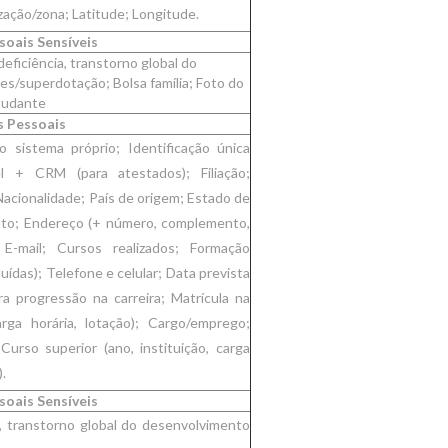
zação/zona; Latitude; Longitude.
oais Sensíveis
eficiência, transtorno global do
es/superdotação; Bolsa família; Foto do
tudante
 Pessoais
 sistema próprio; Identificação única
l + CRM (para atestados); Filiação;
Nacionalidade; País de origem; Estado de
nto; Endereço (+ número, complemento,
; E-mail; Cursos realizados; Formação
ídas); Telefone e celular; Data prevista
a progressão na carreira; Matrícula na
arga horária, lotação); Cargo/emprego;
urso superior (ano, instituição, carga
.
oais Sensíveis
a, transtorno global do desenvolvimento