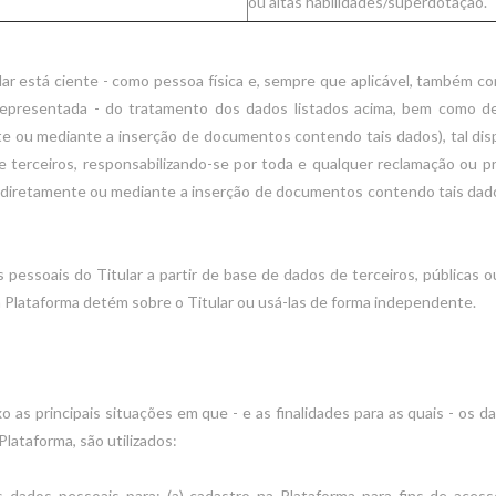
ou altas habilidades/superdotação.
ular está ciente - como pessoa física e, sempre que aplicável, também 
representada - do tratamento dos dados listados acima, bem como de
te ou mediante a inserção de documentos contendo tais dados), tal dis
 de terceiros, responsabilizando-se por toda e qualquer reclamação ou
 (diretamente ou mediante a inserção de documentos contendo tais dado
pessoais do Titular a partir de base de dados de terceiros, públicas 
 Plataforma detém sobre o Titular ou usá-las de forma independente.
xo as principais situações em que - e as finalidades para as quais - os 
lataforma, são utilizados:
s dados pessoais para: (a) cadastro na Plataforma para fins de acess