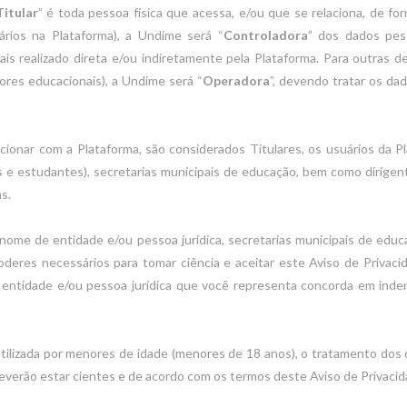
Titular
” é toda pessoa física que acessa, e/ou que se relaciona, de fo
ários na Plataforma), a Undime será “
Controladora
” dos dados pess
s realizado direta e/ou indiretamente pela Plataforma. Para outras 
ores educacionais), a Undime será “
Operadora
”, devendo tratar os d
cionar com a Plataforma, são considerados Titulares, os usuários da P
es e estudantes), secretarias municipais de educação, bem como dirig
s.
ome de entidade e/ou pessoa jurídica, secretarias municipais de educa
oderes necessários para tomar ciência e aceitar este Aviso de Priva
 entidade e/ou pessoa jurídica que você representa concorda em inde
tilizada por menores de idade (menores de 18 anos), o tratamento do
deverão estar cientes e de acordo com os termos deste Aviso de Privacid