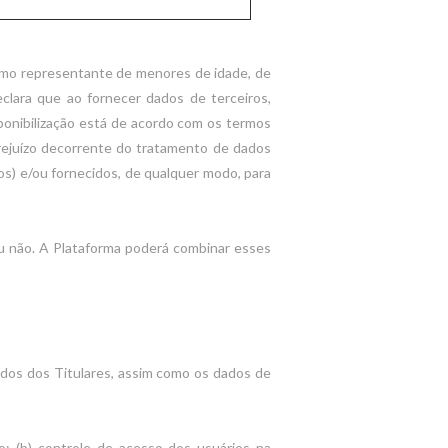
como representante de menores de idade, de
clara que ao fornecer dados de terceiros,
ponibilização está de acordo com os termos
 prejuízo decorrente do tratamento de dados
s) e/ou fornecidos, de qualquer modo, para
ou não. A Plataforma poderá combinar esses
dados dos Titulares, assim como os dados de
o; (b) controle de acesso dos usuários na