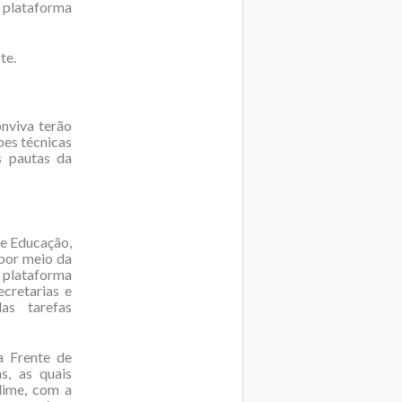
, plataforma
te.
onviva terão
pes técnicas
s pautas da
de Educação,
 por meio da
 plataforma
cretarias e
as tarefas
a Frente de
s, as quais
dime, com a