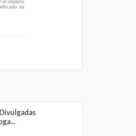
e as equipes
lificado da
 Divulgadas
ga...