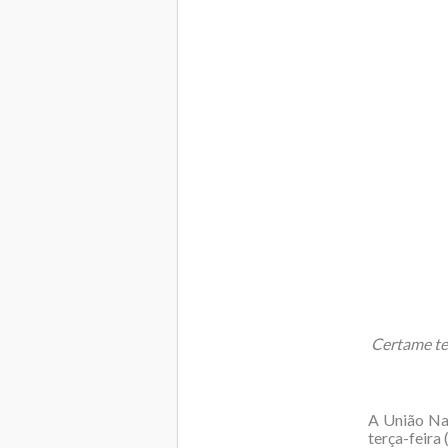
Certame te
A União Nac
terça-feira 