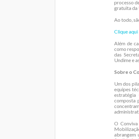
processo de
gratuita da
Ao todo, sã
Clique aqui 
Além de cad
como respon
das Secret
Undime e as
Sobre o C
Um dos pila
equipes téc
estratégia
composta p
concentra
administrat
O Conviva 
Mobilizaçã
abrangem u