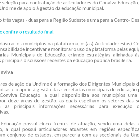
 seleção para contratação de articuladores do Conviva Educação
 Undime de apoio à gestão da educação municipal.
o três vagas - duas para a Região Sudeste e uma para a Centro-Oes
e confira o resultado final.
astrar os municípios na plataforma, os(as) Articuladores(as) C
sabilidade incentivar e monitorar o uso da plataforma pelas equi
arias Municipais de Educação, criando estratégias alinhadas à
 principais discussões recentes da educação pública brasileira.
onviva
res de ação da Undime é a formação dos Dirigentes Municipais 
nicas e o apoio à gestão das secretarias municipais de educação
 Conviva Educação, a qual disponibiliza aos municípios uma
or doze áreas de gestão, as quais espelham os setores das se
m as principais informações necessárias para execução d
ivas.
Educação possui cinco frentes de atuação, sendo uma delas 
o, a qual possui articuladores atuantes em regiões específica
m conjunto de estados, em parceria com as seccionais da Un