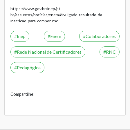
https://www.gov.br/inep/pt-
br/assuntos/noticias/enem/divulgado-resultado-da-
inscricao-para-compor-rnc
Inep
Enem
Colaboradores
Rede Nacional de Certificadores
RNC
Pedagógica
Compartilhe: