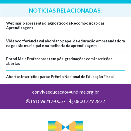
NOTÍCIAS RELACIONADAS:
Webinário apresenta diagnóstico da Recomposição das
Aprendizagens
Videoconferência vai abordar o papel da educação empreendedora
na gestão municipal e na melhoria da aprendizagem
Portal Mais Professores tem pós-graduações com inscrições
abertas
Abertas inscrições para o Prêmio Nacional de Educação Fiscal
convivaeducacao@undime.org.br
(61) 98217-0057 |
0800 729 2872