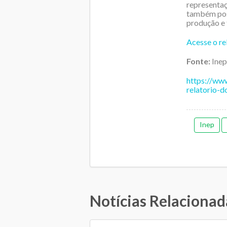
representa
também poss
produção e 
Acesse o re
Fonte:
Inep
https://www
relatorio-
Inep
Notícias Relacionad