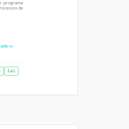
no programa
processos de
cado-o-
e
EaG