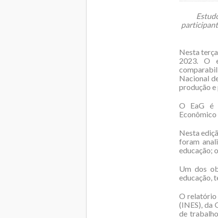
Estudo
participant
Nesta terça
2023. O e
comparabil
Nacional de
produção e 
O EaG é c
Econômico
Nesta ediçã
foram anal
educação; o
Um dos obj
educação, 
O relatório
(INES), da
de trabalho