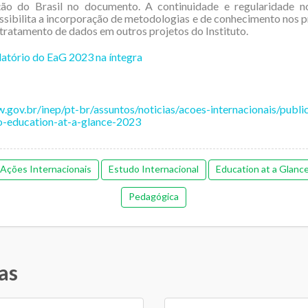
ção do Brasil no documento. A continuidade e regularidade 
ibilita a incorporação de metodologias e de conhecimento nos 
tratamento de dados em outros projetos do Instituto.
latório do EaG 2023 na íntegra
.gov.br/inep/pt-br/assuntos/noticias/acoes-internacionais/publi
do-education-at-a-glance-2023
Ações Internacionais
Estudo Internacional
Education at a Glanc
Pedagógica
as