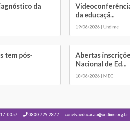
iagnóstico da
Videoconferência
da educaçã...
19/06/2026 | Undime
s tem pós-
Abertas inscriçõ
Nacional de Ed...
18/06/2026 | MEC
217-0057
0800 729 2872
convivaeducacao@undime.org.br