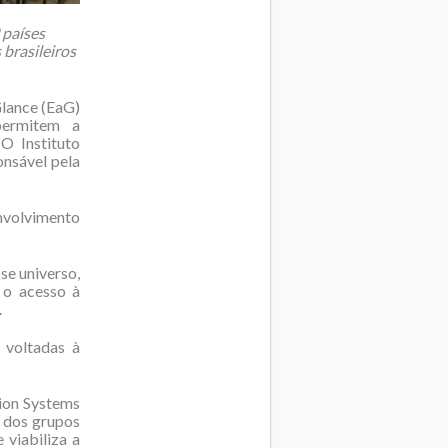
 países
 brasileiros
Glance (EaG)
permitem a
O Instituto
onsável pela
volvimento
se universo,
 o acesso à
.
 voltadas à
tion Systems
 dos grupos
 viabiliza a