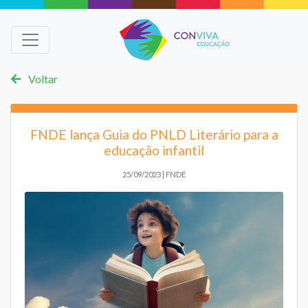
Voltar
FNDE lança Guia do PNLD Literário para a
educação infantil
25/09/2023 | FNDE