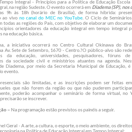
empo Integral - Princípios para a Política de Educação Escola
ral, na região Sudeste. O evento ocorrerá em
Diadema (SP), nos d
das 9h às 18h (horário de Brasília), de forma híbrida: prese
o ao vivo
no canal do MEC no YouTube
. O Ciclo de Seminário
m todas as regiões do País, com objetivo de elaborar um docume
ncípios orientadores da educação integral em tempo integral p
 na educação básica.
, a iniciativa ocorrerá no Centro Cultural Okinawa do Bra
na Av. Sete de Setembro, 1670 - Centro.?O público-alvo são rede
ais da educação, universidades, pesquisadores, fóruns de
es da sociedade civil e ministérios atuantes na agenda. Nes
 de Diadema, por meio da Secretaria Municipal de Educação, é 
do evento.
resenciais são limitadas, e as inscrições podem ser feitas e
queles que não forem da região ou que não puderem participa
mente, poderão acompanhar o seminário de forma virtual, no
precisarão se inscrever.
ão –
Na programação estão previstos os painéis a seguir.
el Geral - A arte, a cultura, o esporte, o meio ambiente, os direit
 tecnologia na Política de Educação Integral em Tempo Integral;