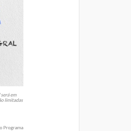
 será em
ão limitadas
rio Programa