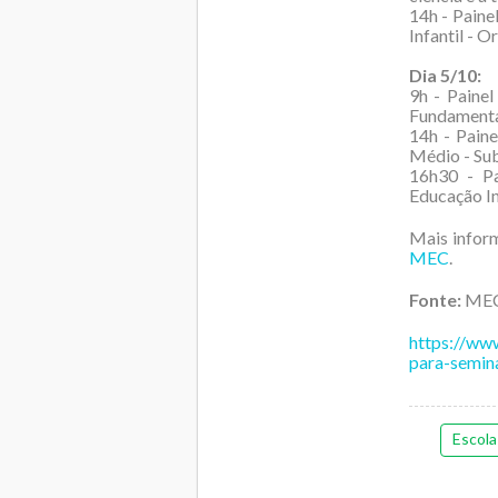
14h - Paine
Infantil - 
Dia 5/10:
9h - Painel
Fundamental 
14h - Paine
Médio - Sub
16h30 - Pa
Educação Int
Mais infor
MEC
.
Fonte:
ME
https://ww
para-semin
Escola