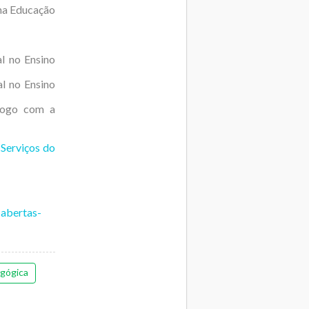
 na Educação
al no Ensino
al no Ensino
álogo com a
 Serviços do
-abertas-
gógica