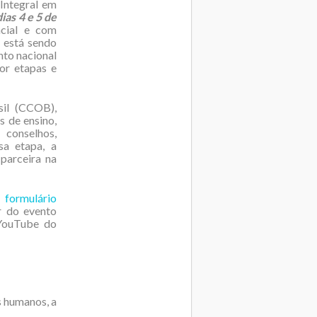
 Integral em
ias 4 e 5 de
ncial e com
s está sendo
nto nacional
or etapas e
sil (CCOB),
s de ensino,
 conselhos,
sa etapa, a
parceira na
m
formulário
r do evento
 YouTube do
os humanos, a