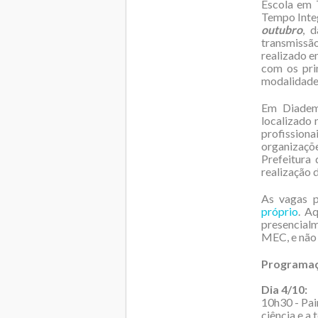
Escola em T
Tempo Integ
outubro
, 
transmissã
realizado e
com os pri
modalidades
Em Diadema
localizado 
profission
organizaçõ
Prefeitura
realização 
As vagas p
próprio
. A
presencial
MEC, e não 
Programaç
Dia 4/10:
10h30 - Pain
ciência e a