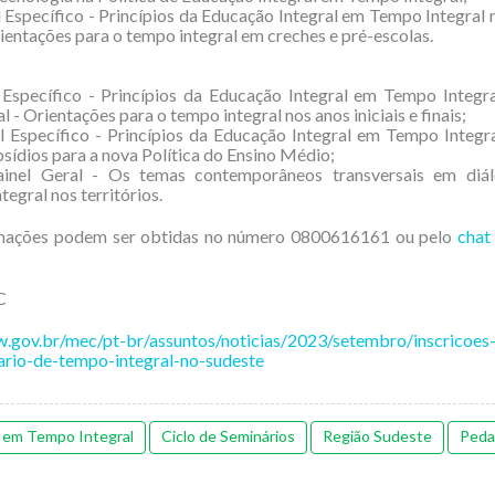
l Específico - Princípios da Educação Integral em Tempo Integral
Orientações para o tempo integral em creches e pré-escolas.
 Específico - Princípios da Educação Integral em Tempo Integr
- Orientações para o tempo integral nos anos iniciais e finais;
l Específico - Princípios da Educação Integral em Tempo Integr
sídios para a nova Política do Ensino Médio;
inel Geral - Os temas contemporâneos transversais em di
egral nos territórios.
mações podem ser obtidas no número 0800616161 ou pelo
chat
C
w.gov.br/mec/pt-br/assuntos/noticias/2023/setembro/inscricoes
ario-de-tempo-integral-no-sudeste
 em Tempo Integral
Ciclo de Seminários
Região Sudeste
Peda