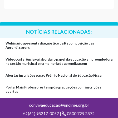
NOTÍCIAS RELACIONADAS:
Webinário apresenta diagnóstico da Recomposição das
Aprendizagens
Videoconferência vai abordar o papel da educação empreendedora
na gestão municipal e na melhoria da aprendizagem
Abertas inscrições para o Prêmio Nacional de Educação Fiscal
Portal Mais Professores tem pós-graduações com inscrições
abertas
convivaeducacao@undime.org.br
(61) 98217-0057 |
0800 729 2872