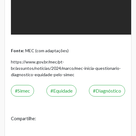
Fonte:
MEC (com adaptações)
https://www.gov.br/mec/pt-
br/assuntos/noticias/2024/marco/mec-inicia-questionario-
diagnostico-equidade-pelo-simec
Simec
Equidade
Diagnóstico
Compartilhe: