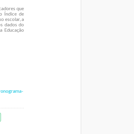
cadores que
o Índice de
o escolar, a
nos dados do
da Educação
cronograma-