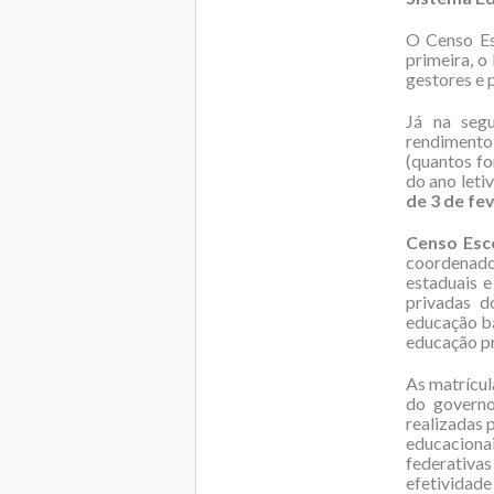
O Censo Esc
primeira, o
gestores e p
Já na segu
rendimento
(quantos fo
do ano leti
de 3 de fe
Censo Esc
coordenado
estaduais e
privadas d
educação bá
educação pr
As matrícul
do governo
realizadas 
educaciona
federativ
efetividade 