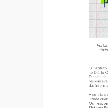
Portar
ativi
O Instituto
no Diário O
Escolar da
responsávei
das informa
A
coleta d
última quar
Os respon
Sistema Ed