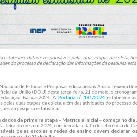
ia estabelece datas e responsáveis pelas duas etapas da coleta, b
dades do processo de declaração das informações da pesquisa estat
 Nacional de Estudos e Pesquisas Educacionais Anísio Teixeira (Ine
ficial da União (DOU) desta terça-feira, 21 de maio, o cronogr
 Educação Básica 2024. A
Portaria nº 181/2024
estabelece as
s pelas duas etapas da coleta, além das atividades do processo d
ções da pesquisa estatística.
e dados da primeira etapa – Matrícula Inicial – começa no dia
ta-feira do mês em 2024, considerada a data de referência do Ce
sáveis pelas escolas e redes de ensino devem declarar o
ucacenso até 31 de julho.