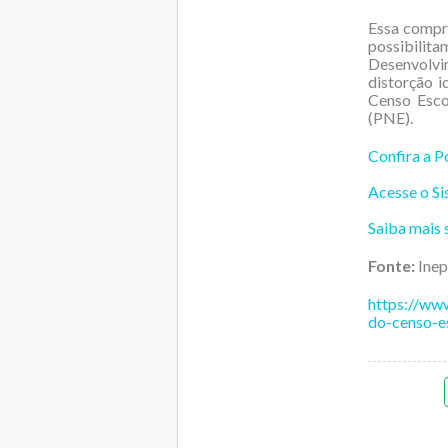
Essa compr
possibilit
Desenvolvim
distorção i
Censo Esco
(PNE).
Confira a P
Acesse o S
Saiba mais 
Fonte:
Inep
https://www
do-censo-e