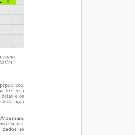
em como
ística
p) publicou,
ama do Censo
 datas e os
e declaração
 29 de maio
,
nso Escolar.
s dados no