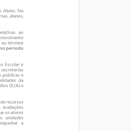
do Aluno. Na
mas, alunos,
elativas ao
o movimento
, ao término
 no período
so Escolar é
secretarias
s públicas e
alidades da
ltos (EJA) e
 de recursos
 avaliações
ue os atores
as unidades
ompanhar a