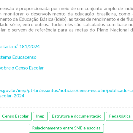
eensão é proporcionada por meio de um conjunto amplo de indi
am monitorar o desenvolvimento da educação brasileira, como 
ento da Educação Básica (ldeb), as taxas de rendimento e de flux
dade-série, entre outros. Todos eles são calculados com base 
lar e servem de referência para as metas do Plano Nacional 
ortaria n.º 181/2024
istema Educacenso
sobre o Censo Escolar
.gov.br/inep/pt-br/assuntos/noticias/censo-escolar/publicado-
scolar-2024
Censo Escolar
Inep
Estrutura e documentação
Pedagógica
Relacionamento entre SME e escolas