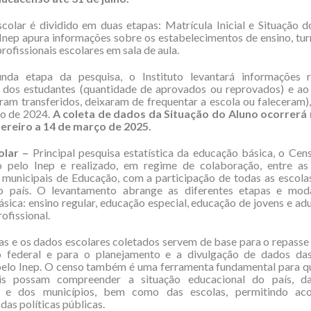
olar é dividido em duas etapas: Matrícula Inicial e Situação 
 Inep apura informações sobre os estabelecimentos de ensino, tur
rofissionais escolares em sala de aula.
nda etapa da pesquisa, o Instituto levantará informações r
 dos estudantes (quantidade de aprovados ou reprovados) e a
ram transferidos, deixaram de frequentar a escola ou faleceram)
vo de 2024.
A coleta de dados da Situação do Aluno ocorrerá
vereiro a 14 de março de 2025.
olar –
Principal pesquisa estatística da educação básica, o Cen
 pelo Inep e realizado, em regime de colaboração, entre as 
 municipais de Educação, com a participação de todas as escola
o país. O levantamento abrange as diferentes etapas e mod
sica: ensino regular, educação especial, educação de jovens e adu
ofissional.
as e os dados escolares coletados servem de base para o repasse
 federal e para o planejamento e a divulgação de dados das
pelo Inep. O censo também é uma ferramenta fundamental para q
is possam compreender a situação educacional do país, d
as e dos municípios, bem como das escolas, permitindo ac
das políticas públicas.