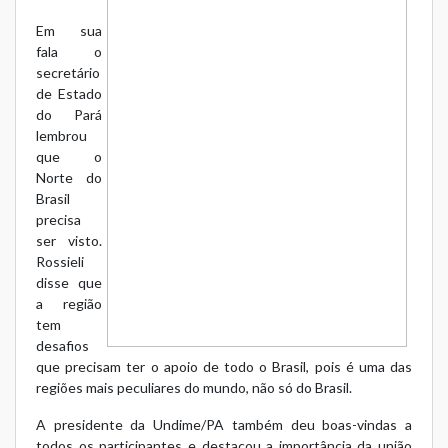
Em sua
fala o
secretário
de Estado
do Pará
lembrou
que o
Norte do
Brasil
precisa
ser visto.
Rossieli
disse que
a reg
ião
tem
desafios
que precisam ter o apoio de todo o Brasil, pois é uma das
regiões mais peculiares do mundo, não só do Brasil.
A presidente da Undime/PA também deu boas-vindas a
todos os participantes e destacou a importância da união