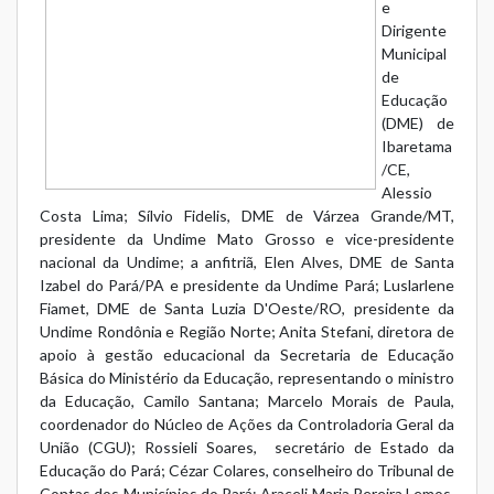
e
Dirigente
Municipal
de
Educação
(DME) de
Ibaretama
/CE,
Alessio
Costa Lima; Sílvio Fidelis, DME de Várzea Grande/MT,
presidente da Undime Mato Grosso e vice-presidente
nacional da Undime; a anfitriã, Elen Alves, DME de Santa
Izabel do Pará/PA e presidente da Undime Pará; Luslarlene
Fiamet, DME de Santa Luzia D'Oeste/RO, presidente da
Undime Rondônia e Região Norte; Anita Stefani, diretora de
apoio à gestão educacional da Secretaria de Educação
Básica do Ministério da Educação, representando o ministro
da Educação, Camilo Santana; Marcelo Morais de Paula,
coordenador do Núcleo de Ações da Controladoria Geral da
União (CGU); Rossieli Soares, secretário de Estado da
Educação do Pará; Cézar Colares, conselheiro do Tribunal de
Contas dos Municípios do Pará; Araceli Maria Pereira Lemos,