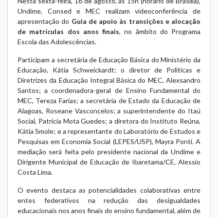
Nesta sexta-feira, 16 de agosto, às 15h (horário de Brasília),
Undime, Consed e MEC realizam videoconferência de
apresentação do
Guia de apoio às transições e alocação
de matrículas dos anos finais
, no âmbito do Programa
Escola das Adolescências.
Participam a secretária de Educação Básica do Ministério da
Educação, Kátia Schweickardt; o diretor de Políticas e
Diretrizes da Educação Integral Básica do MEC, Alexsandro
Santos; a coordenadora-geral de Ensino Fundamental do
MEC, Tereza Farias; a secretária de Estado da Educação de
Alagoas, Roseane Vasconcelos; a superintendente do Itaú
Social, Patrícia Mota Guedes; a diretora do Instituto Reúna,
Kátia Smole; e a representante do Laboratório de Estudos e
Pesquisas em Economia Social (LEPES/USP), Mayra Ponti. A
mediação será feita pelo presidente nacional da Undime e
Dirigente Municipal de Educação de Ibaretama/CE, Alessio
Costa Lima.
O evento destaca as potencialidades colaborativas entre
entes federativos na redução das desigualdades
educacionais nos anos finais do ensino fundamental, além de