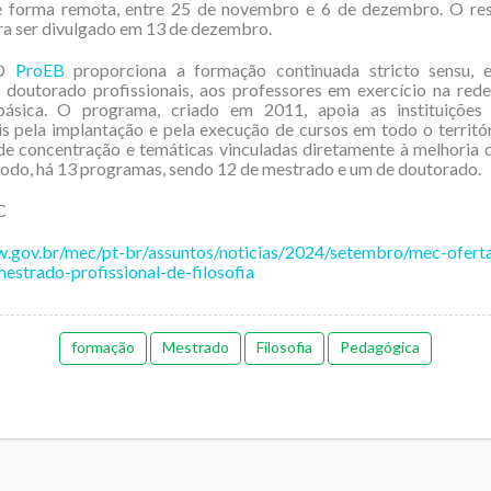
e forma remota, entre 25 de novembro e 6 de dezembro. O res
ra ser divulgado em 13 de dezembro.
O
ProEB
proporciona a formação continuada stricto sensu, 
 doutorado profissionais, aos professores em exercício na rede
ásica. O programa, criado em 2011, apoia as instituições 
s pela implantação e pela execução de cursos em todo o territór
de concentração e temáticas vinculadas diretamente à melhoria 
todo, há 13 programas, sendo 12 de mestrado e um de doutorado.
C
w.gov.br/mec/pt-br/assuntos/noticias/2024/setembro/mec-ofert
strado-profissional-de-filosofia
formação
Mestrado
Filosofia
Pedagógica