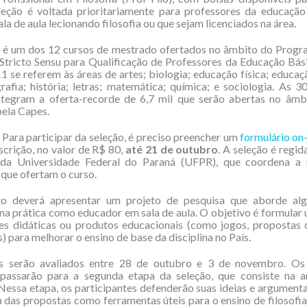
eleção é voltada prioritariamente para professores da educação
la de aula lecionando filosofia ou que sejam licenciados na área.
o é um dos 12 cursos de mestrado ofertados no âmbito do Progr
tricto Sensu para Qualificação de Professores da Educação Bás
1 se referem às áreas de artes; biologia; educação física; educaçã
grafia; história; letras; matemática; química; e sociologia. As 
integram a oferta-recorde de 6,7 mil que serão abertas no âmb
ela Capes.
Para participar da seleção, é preciso preencher um
formulário on-
nscrição, no valor de R$ 80,
até 21 de outubro
. A seleção é regid
da Universidade Federal do Paraná (UFPR), que coordena a
s que ofertam o curso.
o deverá apresentar um projeto de pesquisa que aborde al
na prática como educador em sala de aula. O objetivo é formular
es didáticas ou produtos educacionais (como jogos, propostas c
) para melhorar o ensino de base da disciplina no País.
s serão avaliados entre 28 de outubro e 3 de novembro. Os
passarão para a segunda etapa da seleção, que consiste na a
Nessa etapa, os participantes defenderão suas ideias e argument
 das propostas como ferramentas úteis para o ensino de filosofia