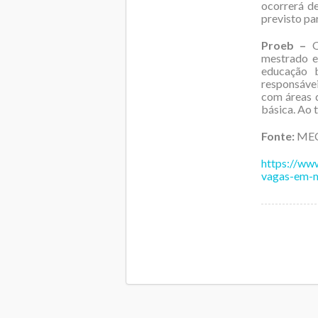
ocorrerá d
previsto pa
Proeb –
mestrado e
educação b
responsávei
com áreas 
básica. Ao 
Fonte:
ME
https://ww
vagas-em-me