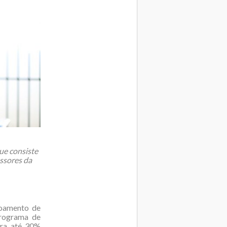
ue consiste
essores da
çoamento de
Programa de
ara até 30%