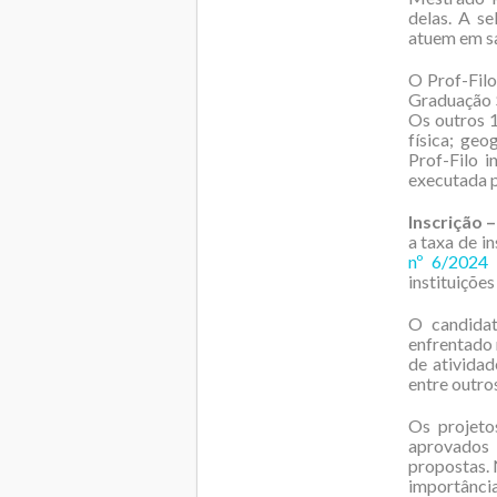
delas. A s
atuem em sa
O Prof-Fil
Graduação S
Os outros 1
física; geo
Prof-Filo 
executada p
Inscrição –
a taxa de i
nº 6/2024
instituiçõe
O candidat
enfrentado 
de atividad
entre outros
Os projeto
aprovados 
propostas. 
importância