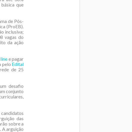
 básica que
ama de Pós-
ica (ProEB).
o inclusiva;
308 vagas do
ito da ação
line
e pagar
a pelo
Edital
 rede de 25
gum desafio
 um conjunto
urriculares,
 candidatos
rguição das
arão sobre a
. A arguição