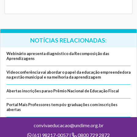
NOTÍCIAS RELACIONADAS:
Webinário apresenta diagnóstico da Recomposição das
Aprendizagens
Videoconferência vai abordar o papel da educação empreendedora
na gestão municipal e na melhoria da aprendizagem
Abertas inscrições para o Prêmio Nacional de Educação Fiscal
Portal Mais Professores tem pós-graduações com inscrições
abertas
convivaeducacao@undime.org.br
(61) 98217-0057 |
0800 729 2872