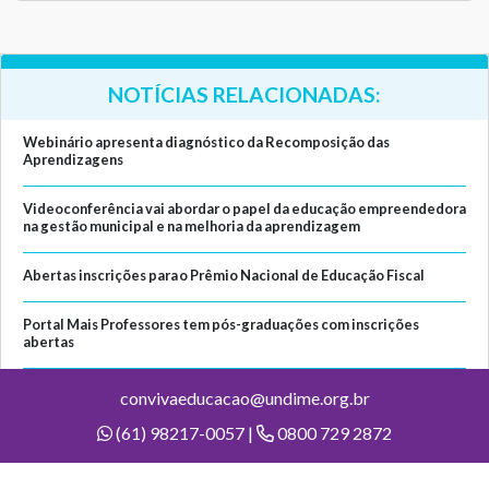
NOTÍCIAS RELACIONADAS:
Webinário apresenta diagnóstico da Recomposição das
Aprendizagens
Videoconferência vai abordar o papel da educação empreendedora
na gestão municipal e na melhoria da aprendizagem
Abertas inscrições para o Prêmio Nacional de Educação Fiscal
Portal Mais Professores tem pós-graduações com inscrições
abertas
convivaeducacao@undime.org.br
(61) 98217-0057 |
0800 729 2872