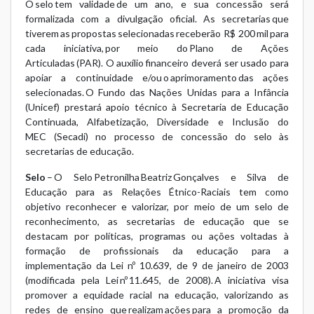
O selo tem validade de um ano, e sua concessão será
formalizada com a divulgação oficial. As secretarias que
tiverem as propostas selecionadas receberão R$ 200 mil para
cada iniciativa, por meio do
Plano de Ações
Articuladas (PAR)
. O auxílio financeiro deverá ser usado para
apoiar a continuidade e/ou o aprimoramento das ações
selecionadas. O Fundo das Nações Unidas para a Infância
(Unicef) prestará apoio técnico à Secretaria de Educação
Continuada, Alfabetização, Diversidade e Inclusão do
MEC (Secadi) no processo de concessão do selo às
secretarias de educação.
Selo
– O Selo Petronilha Beatriz Gonçalves e Silva de
Educação para as Relações Étnico-Raciais tem como
objetivo reconhecer e valorizar, por meio de um selo de
reconhecimento, as secretarias de educação que se
destacam por políticas, programas ou ações voltadas à
formação de profissionais da educação para a
implementação da Lei nº 10.639, de 9 de janeiro de 2003
(modificada pela Lei nº 11.645, de 2008). A iniciativa visa
promover a equidade racial na educação, valorizando as
redes de ensino que realizam ações para a promoção da