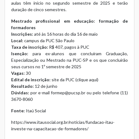
aulas têm início no segundo semestre de 2025 e terão
duração de cinco semestres.
Mestrado profissional em educação: formação de
formadores
Inscrições:
até às 16 horas do dia 16 de maio
Local:
campus da PUC São Paulo
Taxa de inscrição:
R$ 407, pagos à PUC
Isenção:
para ex-alunos que concluíram Graduação,
Especialização ou Mestrado na PUC-SP e os que concluirão
seus cursos no 1º semestre de 2025
Vagas:
30
Edital de inscrição:
site da PUC (
clique aqui
)
Resultado:
12 de junho
Dúvidas:
por e-mail
formep@pucsp.br
ou pelo telefone (11)
3670-8060
Fonte:
Itaú Social
https://www.itausocial.org.br/noticias/fundacao-itau-
investe-na-capacitacao-de-formadores/