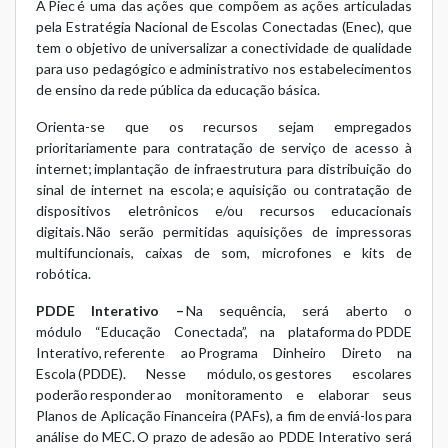
A Piec é uma das ações que compõem as ações articuladas
pela Estratégia Nacional de Escolas Conectadas (Enec), que
tem o objetivo de universalizar a conectividade de qualidade
para uso pedagógico e administrativo nos estabelecimentos
de ensino da rede pública da educação básica.
Orienta-se que os recursos sejam empregados
prioritariamente para contratação de serviço de acesso à
internet; implantação de infraestrutura para distribuição do
sinal de internet na escola; e aquisição ou contratação de
dispositivos eletrônicos e/ou recursos educacionais
digitais. Não serão permitidas aquisições de impressoras
multifuncionais, caixas de som, microfones e kits de
robótica.
PDDE Interativo
–
Na sequência, será aberto o
módulo “Educação Conectada”, na plataforma do
PDDE
Interativo
, referente ao Programa Dinheiro Direto na
Escola (PDDE). Nesse módulo, os gestores escolares
poderão responder ao monitoramento e elaborar seus
Planos de Aplicação Financeira (PAFs), a fim de enviá-los para
análise do MEC. O prazo de adesão ao PDDE Interativo será