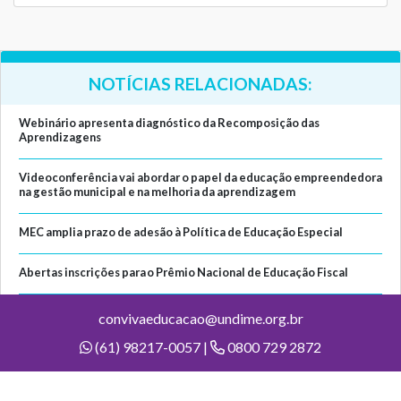
NOTÍCIAS RELACIONADAS:
Webinário apresenta diagnóstico da Recomposição das
Aprendizagens
Videoconferência vai abordar o papel da educação empreendedora
na gestão municipal e na melhoria da aprendizagem
MEC amplia prazo de adesão à Política de Educação Especial
Abertas inscrições para o Prêmio Nacional de Educação Fiscal
convivaeducacao@undime.org.br
(61) 98217-0057 |
0800 729 2872