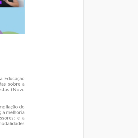
da Educação
das sobre a
estas (Novo
ampliação do
; a melhoria
ssores; e a
 modalidades