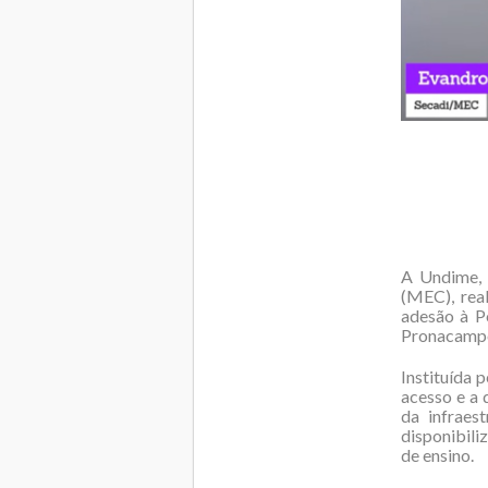
A Undime, 
(MEC), rea
adesão à P
Pronacampo)
Instituída 
acesso e a 
da infraes
disponibili
de ensino.