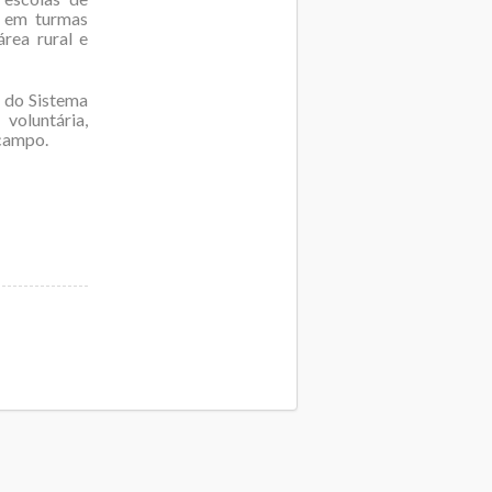
a em turmas
rea rural e
 do Sistema
voluntária,
nacampo.