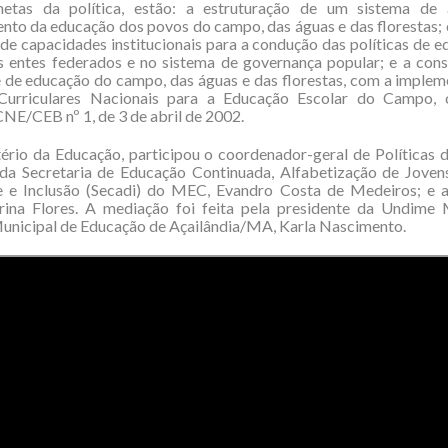
etas da política, estão: a estruturação de um sistema de 
to da educação dos povos do campo, das águas e das florestas; 
de capacidades institucionais para a condução das políticas de 
s entes federados e no sistema de governança popular; e a cons
 de educação do campo, das águas e das florestas, com a implem
 Curriculares Nacionais para a Educação Escolar do Campo,
CNE/CEB nº 1, de 3 de abril de 2002.
ério da Educação, participou o coordenador-geral de Políticas
a Secretaria de Educação Continuada, Alfabetização de Jovens
e e Inclusão (Secadi) do MEC, Evandro Costa de Medeiros; e a
rina Flores. A mediação foi feita pela presidente da Undime
unicipal de Educação de Açailândia/MA, Karla Nascimento.