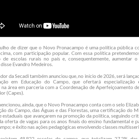
ulho de dizer que o Novo Pronacampo é uma política pública co
 cima, com participação popular. Com essa política pretendemos
 de escolas rurais no país e, consequentemente, aumentar 
, disse Evandro Medeiros.
or da Secadi também anunciou que, no início de 2026, será lança
ação em Educação do Campo, que ofertará especialização 
al na área em parceria com a Coordenação de Aperfeiçoamento de
ior (Capes).
ncionou, ainda, que o Novo Pronacampo conta com o selo Elizab
ção do Campo, das Águas e das Florestas, uma certificação do M
e estaduais que avançarem na promoção da política, seguindo cri
a oferta de vagas para os anos finais do ensino fundamental e p
mpo; e êxito nas ações pedagógicas envolvendo classes multisser
 existem 48.822 escolas do campo, que totalizam 27,2% das