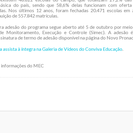
ásica do país, sendo que 58,6% delas funcionam com ofert
adas. Nos últimos 12 anos, foram fechadas 20.471 escolas em á
uição de 557.842 matrículas.
ra adesão do programa segue aberto até 5 de outubro por meio
de Monitoramento, Execução e Controle (Simec). A adesão é 
ssinatura de termo de adesão disponível na página do Novo Pro
 a assista à íntegra na Galeria de Vídeos do Conviva Educação
.
m informações do MEC