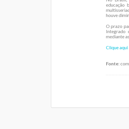
educação b
multisseri
houve dimin
O prazo pa
Integrado 
mediante a
Clique aqui
Fonte
: co