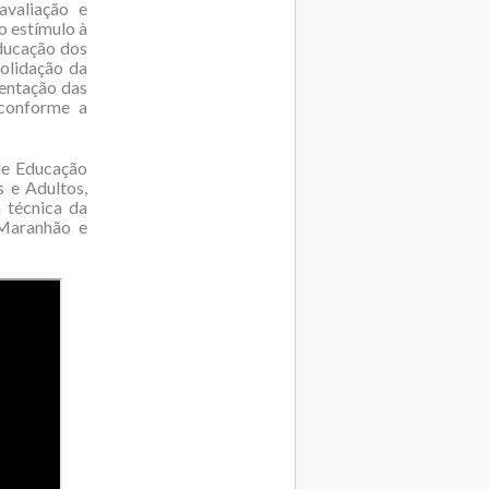
avaliação e
o estímulo à
educação dos
olidação da
entação das
 conforme a
 de Educação
 e Adultos,
 técnica da
 Maranhão e