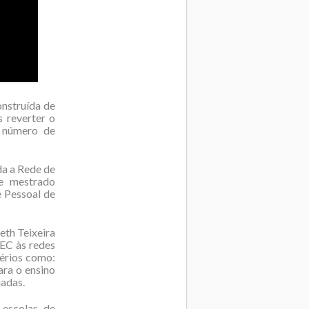
nstruída de
 reverter o
o número de
da a Rede de
e mestrado
 Pessoal de
eth Teixeira
EC às redes
térios como:
ara o ensino
iadas.
 escolas de