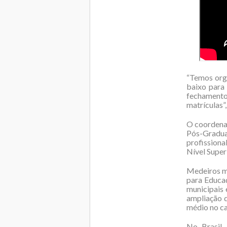
“Temos org
baixo para
fechamento
matrículas”
O coordenad
Pós-Gradu
profission
Nível Super
Medeiros me
para Educa
municipais 
ampliação d
médio no ca
No Brasil,