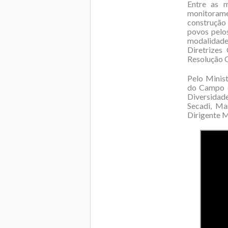
Entre as m
monitoramen
construção 
povos pelo
modalidade
Diretrizes
Resolução 
Pelo Minist
do Campo d
Diversidad
Secadi, Ma
Dirigente M