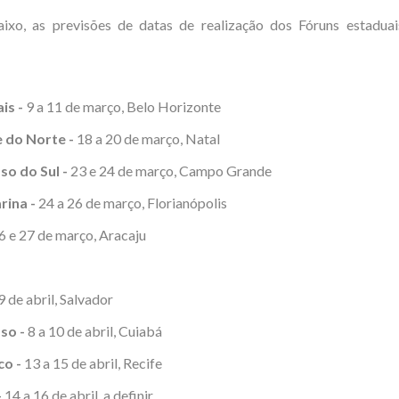
aixo, as previsões de datas de realização dos Fóruns estaduai
is -
9 a 11 de março, Belo Horizonte
 do Norte -
18 a 20 de março, Natal
o do Sul -
23 e 24 de março, Campo Grande
rina -
24 a 26 de março, Florianópolis
 e 27 de março, Aracaju
9 de abril, Salvador
so -
8 a 10 de abril, Cuiabá
o -
13 a 15 de abril, Recife
-
14 a 16 de abril, a definir