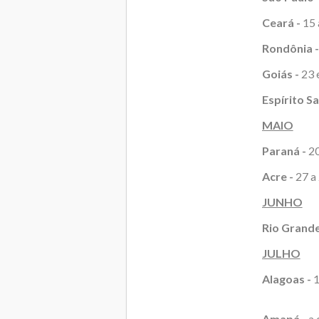
Ceará -
15 
Rondônia -
Goiás -
23 e
Espírito Sa
MAIO
Paraná -
20
Acre -
27 a 
JUNHO
Rio Grande
JULHO
Alagoas -
1
Amapá -
a 