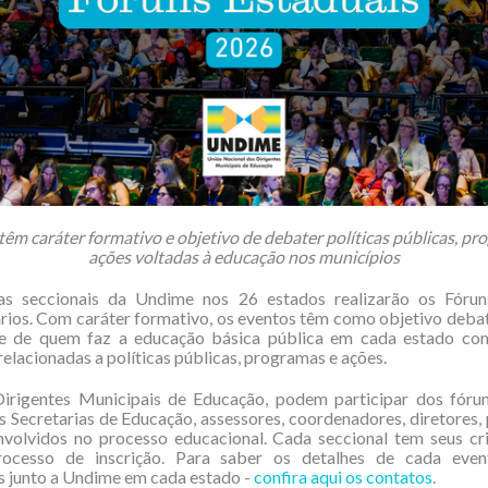
têm caráter formativo e objetivo de debater políticas públicas, pr
ações voltadas à educação nos municípios
s seccionais da Undime nos 26 estados realizarão os Fórun
rios. Com caráter formativo, os eventos têm como objetivo deba
se de quem faz a educação básica pública em cada estado c
relacionadas a políticas públicas, programas e ações.
irigentes Municipais de Educação, podem participar dos fórun
s Secretarias de Educação, assessores, coordenadores, diretores,
nvolvidos no processo educacional. Cada seccional tem seus cri
cesso de inscrição. Para saber os detalhes de cada even
 junto a Undime em cada estado -
confira aqui os contatos
.