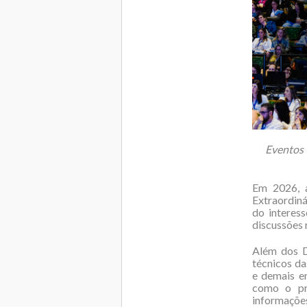
Eventos 
Em 2026, a
Extraordiná
do interes
discussões 
Além dos D
técnicos da
e demais e
como o pro
informações