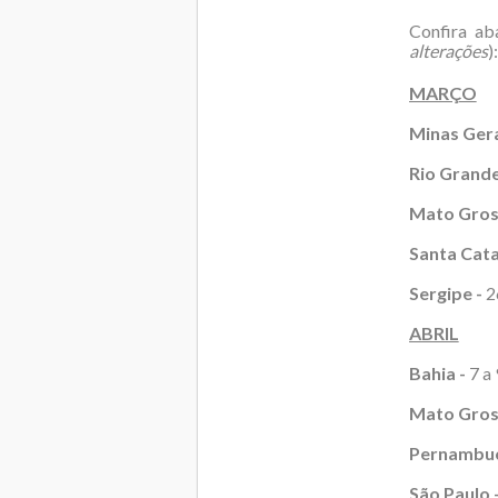
Confira ab
alterações
):
MARÇO
Minas Gera
Rio Grande
Mato Gross
Santa Cata
Sergipe -
26
ABRIL
Bahia -
7 a 
Mato Gros
Pernambuc
São Paulo 