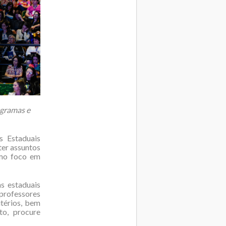
ogramas e
s Estaduais
ter assuntos
omo foco em
s estaduais
 professores
térios, bem
to, procure