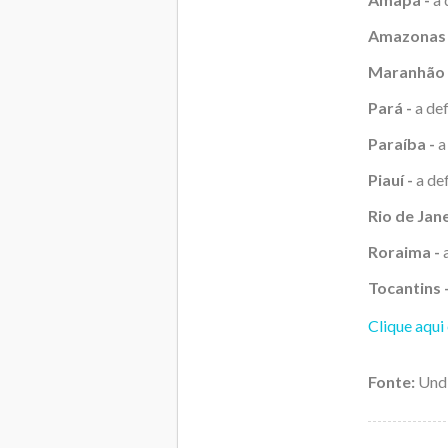
Amazonas 
Maranhão 
Pará -
a def
Paraíba -
a 
Piauí -
a def
Rio de Jane
Roraima -
a
Tocantins 
Clique aqui
Fonte:
Und