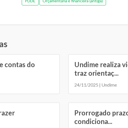
PDDE
Orçamentária e financeira (antiga)
as
e contas do
Undime realiza v
traz orientaç...
24/11/2025 | Undime
razer
Prorrogado prazo
condiciona...