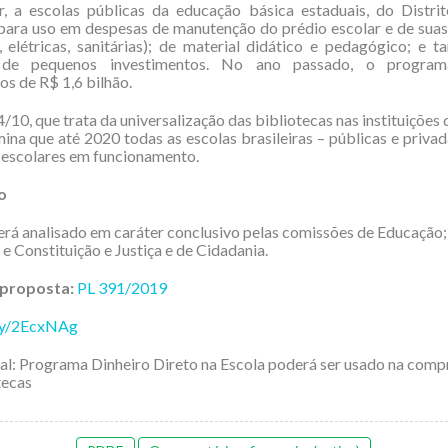
r, a escolas públicas da educação básica estaduais, do Distrit
para uso em despesas de manutenção do prédio escolar e de suas
s, elétricas, sanitárias); de material didático e pedagógico; e
o de pequenos investimentos. No ano passado, o program
os de R$ 1,6 bilhão.
/10, que trata da universalização das bibliotecas nas instituições
mina que até 2020 todas as escolas brasileiras – públicas e priva
 escolares em funcionamento.
o
erá analisado em caráter conclusivo pelas comissões de Educação;
e Constituição e Justiça e de Cidadania.
 proposta:
PL 391/2019
.ly/2EcxNAg
inal: Programa Dinheiro Direto na Escola poderá ser usado na compr
tecas