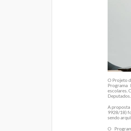
O Projeto d
Programa D
escolares. 
Deputados.
A proposta 
9928/18) fo
sendo arqui
O Programa