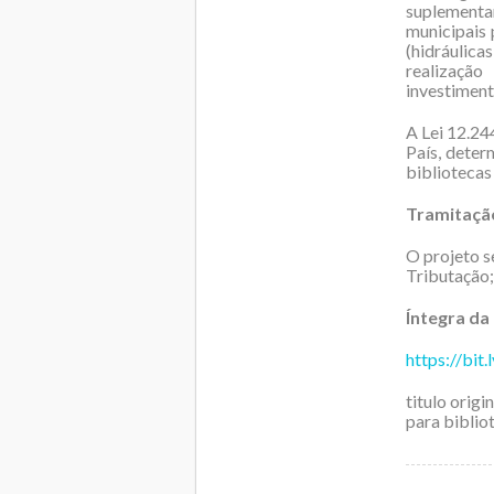
suplementa
municipais 
(hidráulica
realizaçã
investiment
A Lei 12.244
País, deter
bibliotecas
Tramitaçã
O projeto s
Tributação; 
Íntegra da
https://bit
titulo orig
para biblio