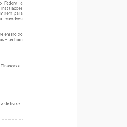
o Federal e
 instalações
 também para
a envolveu
 de ensino do
das – tenham
 Finanças e
a de livros