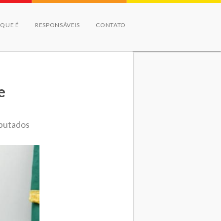
 QUE É
RESPONSÁVEIS
CONTATO
e
eputados