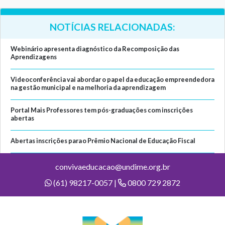
NOTÍCIAS RELACIONADAS:
Webinário apresenta diagnóstico da Recomposição das
Aprendizagens
Videoconferência vai abordar o papel da educação empreendedora
na gestão municipal e na melhoria da aprendizagem
Portal Mais Professores tem pós-graduações com inscrições
abertas
Abertas inscrições para o Prêmio Nacional de Educação Fiscal
convivaeducacao@undime.org.br
(61) 98217-0057 |
0800 729 2872