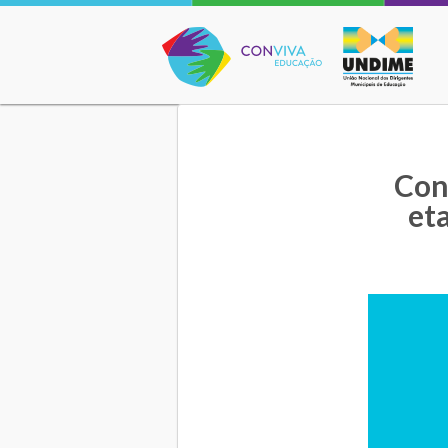
Conviva Educação
Con
et