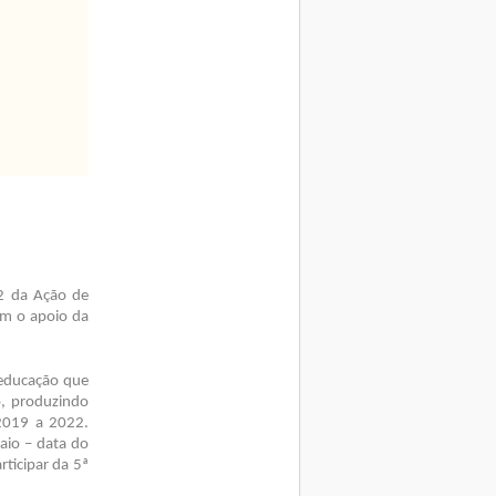
 2 da Ação de
om o apoio da
 educação que
, produzindo
 2019 a 2022.
aio – data do
rticipar da 5ª