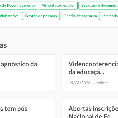
o de Reconhecimento
Alimentação escolar
Estrutura e documen
inistrativa
Gestão de pessoas
Gestão democrática
Memorial
entária e financeira (antiga)
Pedagógica
Plano Municipal de Edu
de colaboração
Relacionamento entre SME e escolas
Transporte
as
iagnóstico da
Videoconferência
da educaçã...
19/06/2026 | Undime
s tem pós-
Abertas inscriçõ
Nacional de Ed...