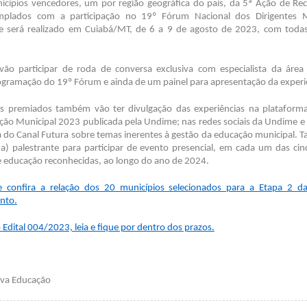
icípios vencedores, um por região geográfica do país, da 5ª Ação de R
mplados com a participação no 19º Fórum Nacional dos Dirigentes M
 será realizado em Cuiabá/MT, de 6 a 9 de agosto de 2023, com toda
vão participar de roda de conversa exclusiva com especialista da áre
ogramação do 19º Fórum e ainda de um painel para apresentação da experi
s premiados também vão ter divulgação das experiências na plataform
ação Municipal 2023 publicada pela Undime; nas redes sociais da Undime e 
do Canal Futura sobre temas inerentes à gestão da educação municipal. 
(a) palestrante para participar de evento presencial, em cada um das cinc
e educação reconhecidas, ao longo do ano de 2024.
e confira a relação dos 20 municípios selecionados para a Etapa 2 
nto.
 Edital 004/2023, leia e fique por dentro dos prazos.
iva Educação