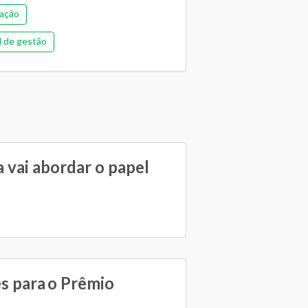
tação
 de gestão
cação
 escolar
 vai abordar o papel
es para o Prêmio