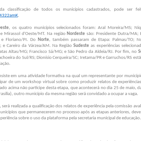
da classificação de todos os municípios cadastrados, pode ser feit
y/4322amK
.
este
, os quatro municípios selecionados foram: Aral Moreira/MS; Ni
e Mirassol d'Oeste/MT. Na região
Nordeste
são: Presidente Dutra/MA; 
 e Floriano/PI. Do
Norte
, também passaram de Etapa: Palmas/TO; N
; e Careiro da Várzea/AM. Na Região
Sudeste
as experiências seleciona
atas Altas/MG; Francisco Sá/MG; e São Pedro da Aldeia/RJ. Por fim, no
S
achoeira do Sul/RS; Dionísio Cerqueira/SC; Iretama/PR e Garruchos/RS est
iação.
nsiste em uma atividade formativa na qual um representante por municípi
cipar de um workshop virtual sobre como produzir relatos de experiência
tado acima não participe desta etapa, que acontecerá no dia 25 de maio, 
rasília), outro município da mesma região será convidado a ocupar a vaga.
, será realizada a qualificação dos relatos de experiência pela comissão ava
municípios que permanecerem no processo após as etapas anteriores, dev
xperiência sobre o uso da plataforma pela secretaria municipal de educação.