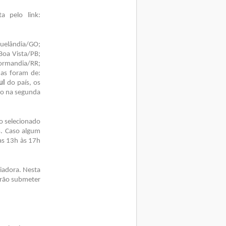
a pelo link:
quelândia/GO;
Boa Vista/PB;
ormandia/RR;
das foram de:
ul
do país, os
ão na segunda
o selecionado
s. Caso algum
das 13h às 17h
liadora. Nesta
erão submeter