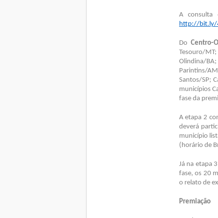
A consulta 
http://bit.l
Do
Centro-O
Tesouro/MT; 
Olindina/BA;
Parintins/AM
Santos/SP; C
municípios C
fase da prem
A etapa 2 co
deverá parti
município lis
(horário de B
Já na etapa 3
fase, os 20 
o relato de e
Premiação