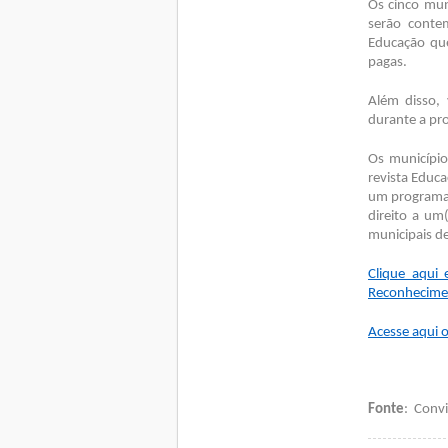
Os cinco mun
serão conte
Educação que
pagas.
Além disso, 
durante a pr
Os município
revista Educ
um programa 
direito a um
municipais d
Clique aqui 
Reconhecime
Acesse aqui o
Fonte
: Conv