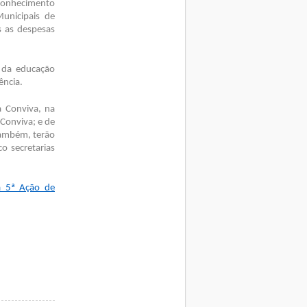
econhecimento
unicipais de
s as despesas
a da educação
ência.
a Conviva, na
Conviva; e de
Também, terão
o secretarias
da 5ª Ação de