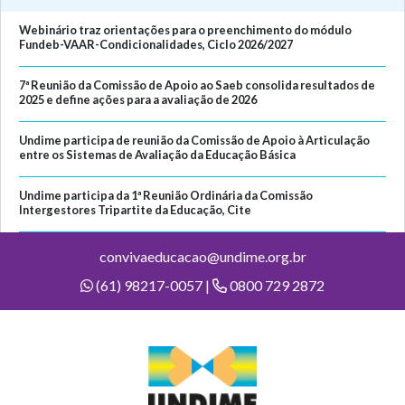
Webinário traz orientações para o preenchimento do módulo
Fundeb-VAAR-Condicionalidades, Ciclo 2026/2027
7ª Reunião da Comissão de Apoio ao Saeb consolida resultados de
2025 e define ações para a avaliação de 2026
Undime participa de reunião da Comissão de Apoio à Articulação
entre os Sistemas de Avaliação da Educação Básica
Undime participa da 1ª Reunião Ordinária da Comissão
Intergestores Tripartite da Educação, Cite
convivaeducacao@undime.org.br
(61) 98217-0057 |
0800 729 2872