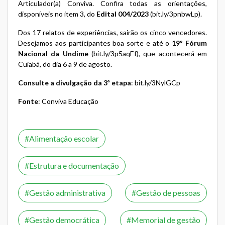
Articulador(a) Conviva. Confira todas as orientações,
disponíveis no item 3, do
Edital 004/2023
(
bit.ly/3pnbwLp
).
Dos 17 relatos de experiências, sairão os cinco vencedores.
Desejamos aos participantes boa sorte e até o
19º Fórum
Nacional da Undime
(
bit.ly/3p5aqEf
), que acontecerá em
Cuiabá, do dia 6 a 9 de agosto.
Consulte a divulgação da 3ª etapa
:
bit.ly/3NylGCp
Fonte
: Conviva Educação
Alimentação escolar
Estrutura e documentação
Gestão administrativa
Gestão de pessoas
Gestão democrática
Memorial de gestão