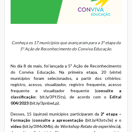
Conheça os 17 municípios que avançaram para a 3ª etapa da
5ª Ação de Reconhecimento do Conviva Educação.
No dia 8 de maio, foi lançada a 5ª Ação de Reconhecimento
do Conviva Educação. Na primeira etapa, 20 (vinte)
municípios foram selecionados, a partir dos critérios:
registro, acesso, visualizador, registro frequente, acesso
frequente e visualizador frequente (
consulte a
classificação:
bit.ly/3PfJ5ts
), de acordo com o
Edital
004/2023
(
bit.ly/3pnbwLp
).
Desses, 15 (quinze) municípios participaram da
2ª etapa –
Formação
(
consulte a apresentação
(
bit.ly/43otv3e
) e o
vídeo
(
bit.ly/3IMsXMb
), do
Workshop Relato de experiência
),