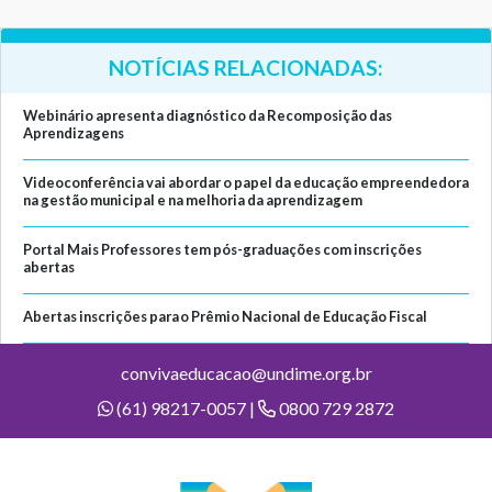
NOTÍCIAS RELACIONADAS:
Webinário apresenta diagnóstico da Recomposição das
Aprendizagens
Videoconferência vai abordar o papel da educação empreendedora
na gestão municipal e na melhoria da aprendizagem
Portal Mais Professores tem pós-graduações com inscrições
abertas
Abertas inscrições para o Prêmio Nacional de Educação Fiscal
convivaeducacao@undime.org.br
(61) 98217-0057 |
0800 729 2872