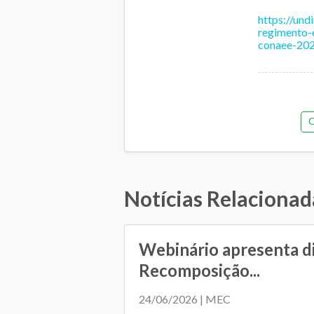
https://un
regimento-
conaee-20
O
Al
Notícias Relacionad
Orçam
Regime 
Webinário apresenta d
Recomposição...
24/06/2026 | MEC