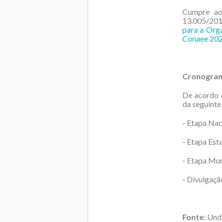
Cumpre ao 
13.005/2014
para a Org
Conaee 20
Cronogra
De acordo 
da seguinte
- Etapa Nac
- Etapa Est
- Etapa Mun
- Divulgaçã
Fonte
: Un