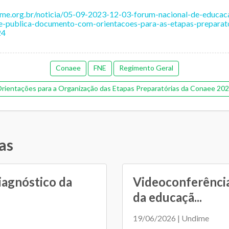
dime.org.br/noticia/05-09-2023-12-03-forum-nacional-de-educaca
e-publica-documento-com-orientacoes-para-as-etapas-preparato
24
Conaee
FNE
Regimento Geral
rientações para a Organização das Etapas Preparatórias da Conaee 20
imentação escolar
Estrutura e documentação
Gestão administrat
Gestão de pessoas
Gestão democrática
Memorial de gestão
as
entária e financeira (antiga)
Pedagógica
Plano Municipal de Edu
de colaboração
Relacionamento entre SME e escolas
Transporte
iagnóstico da
Videoconferência
da educaçã...
19/06/2026 | Undime