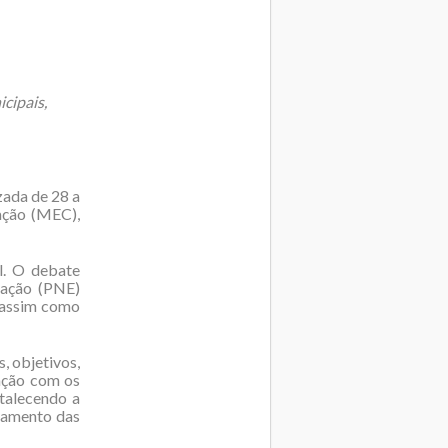
cipais,
zada de 28 a
ação (MEC),
l. O debate
cação (PNE)
, assim como
, objetivos,
lação com os
rtalecendo a
ntamento das