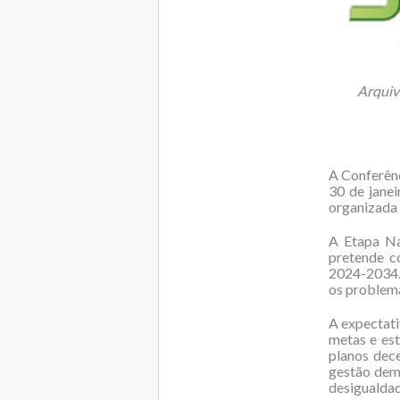
Arquiv
A Conferênc
30 de jane
organizada 
A Etapa Na
pretende c
2024-2034. 
os problema
A expectati
metas e est
planos dece
gestão demo
desigualdad