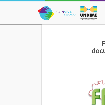
Conviva Educação
F
doc