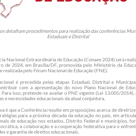
os detalham procedimentos para realização das conferências Muni
Estaduais e Distrital
ia Nacional Extraordinária de Educação (Conaee 2024) será reali
iro de 2024, em Brasília/DF, promovida pelo Ministério da Educ
e realizada pelo Fórum Nacional de Educação (FNE).
cional é precedida pelas etapas Estadual, Distrital e Municipa
ontribuir com a apresentação do novo Plano Nacional de Edu
Para isso, pretende-se avaliar o PNE vigente (Lei 13.005/2014)
s e necessidades educacionais da atual conjuntura.
va é que a Conferência resulte em proposições acerca de diretrizes
ratégias para a próxima década da educação no país, em articu
nais de educação nos estados, Distrito Federal e municípios, fo
crática, a colaboração e a cooperação federativa para o enfre
es e garantia de direitos educacionais.