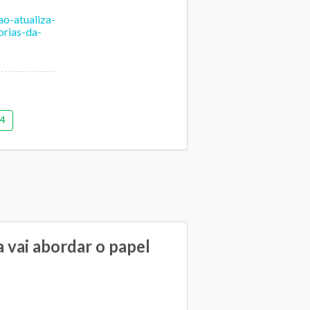
o-atualiza-
rias-da-
24
iva
cação
 escolar
 vai abordar o papel