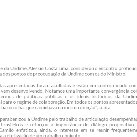
e da Undime, Alessio Costa Lima, considerou o encontro profícu
ia dos pontos de preocupação da Undime com os do Ministro.
as apresentadas foram acolhidas e estão em conformidade com
vem desenvolvendo. Notamos uma importante convergência co
rmos de políticas públicas e os ideais históricos da Undi
 para o regime de colaboração. Em todos os pontos apresentados
inha um olhar que caminhava na mesma direção", conta.
 parabenizou a Undime pelo trabalho de articulação desempenhad
 brasileiros e reforçou a importância do diálogo propositivo
Camilo enfatizou, ainda, o interesse em se reunir frequente
 a efetivação de um trabalho conjunto.