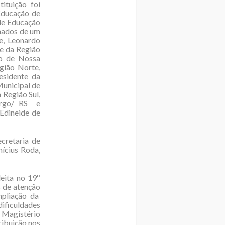
ituição foi
Educação de
 de Educação
hados de um
e, Leonardo
te da Região
ão de Nossa
gião Norte,
esidente da
Municipal de
 Região Sul,
urgo/ RS e
Edineide de
cretaria de
nícius Roda,
eita no 19º
 de atenção
mpliação da
ificuldades
o Magistério
ribuição nos