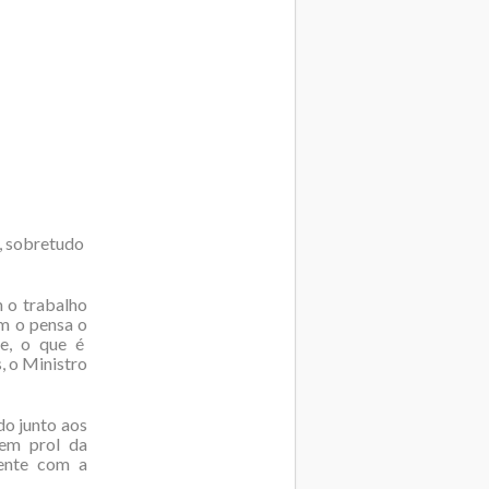
o, sobretudo
 o trabalho
m o pensa o
me, o que é
, o Ministro
o junto aos
 em prol da
mente com a