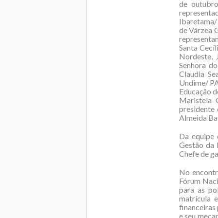
de outubro
representa
Ibaretama/ 
de Várzea 
representa
Santa Cecíl
Nordeste, 
Senhora do
Claudia Se
Undime/ PA;
Educação de
Maristela
presidente
Almeida Bat
Da equipe 
Gestão da I
Chefe de ga
No encontr
Fórum Naci
para as po
matrícula 
financeiras
e seu mecan