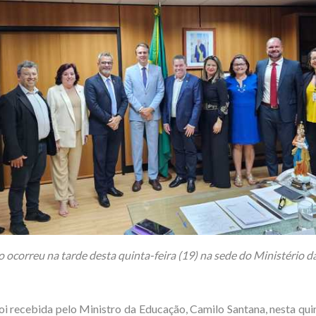
 ocorreu na tarde desta quinta-feira (19) na sede do Ministério 
i recebida pelo Ministro da Educação, Camilo Santana, nesta quin