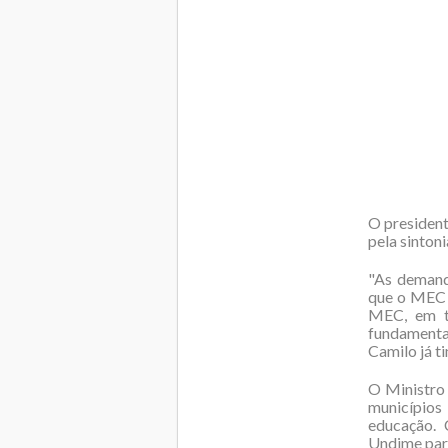
O president
pela sinton
"As demand
que o MEC 
MEC, em te
fundamental
Camilo já t
O Ministro
municípios
educação. 
Undime para