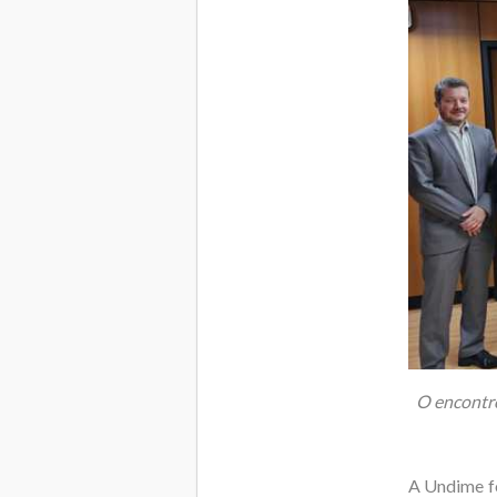
O encontro
A Undime fo