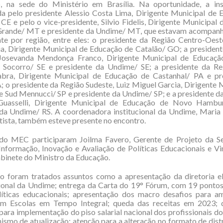
, na sede do Ministério em Brasília. Na oportunidade, a inst
da pelo presidente Alessio Costa Lima, Dirigente Municipal de 
CE e pelo o vice-presidente, Silvio Fidelis, Dirigente Municipal
Grande/ MT e presidente da Undime/ MT, que estavam acompan
nte por região, entre eles: o presidente da Região Centro-Oest
ia, Dirigente Municipal de Educação de Catalão/ GO; a presiden
Josevanda Mendonça Franco, Dirigente Municipal de Educaç
 Socorro/ SE e presidente da Undime/ SE; a presidente da Re
abra, Dirigente Municipal de Educação de Castanhal/ PA e pr
 o presidente da Região Sudeste, Luiz Miguel Garcia, Dirigente 
 Sud Mennucci/ SP e presidente da Undime/ SP; e a presidente da
 Guasselli, Dirigente Municipal de Educação de Novo Hamb
 da Undime/ RS. A coordenadora institucional da Undime, Maria 
ista, também esteve presente no encontro.
do MEC participaram Joilma Favero, Gerente de Projeto da Se
nformação, Inovação e Avaliação de Políticas Educacionais e Vi
binete do Ministro da Educação.
o foram tratados assuntos como a apresentação da diretoria el
onal da Undime; entrega da Carta do 19° Fórum, com 19 pontos
líticas educacionais; apresentação dos macro desafios para a
em Escolas em Tempo Integral; queda das receitas em 2023; d
 para implementação do piso salarial nacional dos profissionais d
ismo de atualização; atenção para a alteração no formato de dist