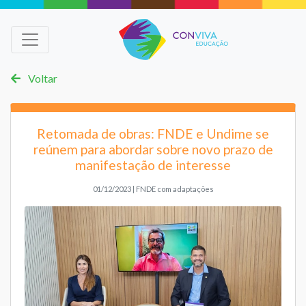
Voltar
Retomada de obras: FNDE e Undime se
reúnem para abordar sobre novo prazo de
manifestação de interesse
01/12/2023 | FNDE com adaptações