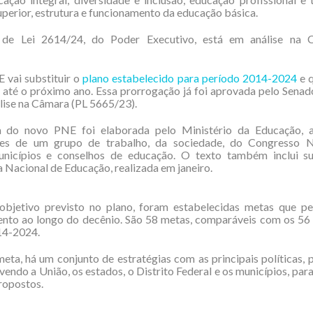
perior, estrutura e funcionamento da educação básica.
 de Lei 2614/24, do Poder Executivo, está em análise na 
vai substituir o
plano estabelecido para período 2014-2024
e q
 até o próximo ano. Essa prorrogação já foi aprovada pelo Sena
lise na Câmara (PL 5665/23).
 do novo PNE foi elaborada pelo Ministério da Educação, a
ões de um grupo de trabalho, da sociedade, do Congresso N
unicípios e conselhos de educação. O texto também inclui s
 Nacional de Educação, realizada em janeiro.
objetivo previsto no plano, foram estabelecidas metas que p
nto ao longo do decênio. São 58 metas, comparáveis com os 56 
14-2024.
eta, há um conjunto de estratégias com as principais políticas,
vendo a União, os estados, o Distrito Federal e os municípios, para
ropostos.