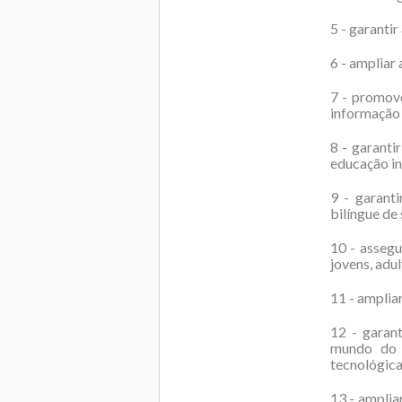
5 - garanti
6 - ampliar
7 - promove
informação
8 - garanti
educação in
9 - garant
bilíngue de
10 - assegu
jovens, adul
11 - amplia
12 - garan
mundo do t
tecnológic
13 - amplia