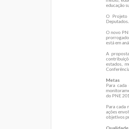
educação su
O Projeto
Deputados.
O novo PNE 
prorrogado
está em aná
A proposta
contribuiç
estados, m
Conferência
Metas
Para cada 
monitorame
do PNE 20
Para cada m
ações envol
objetivos p
Qualidade