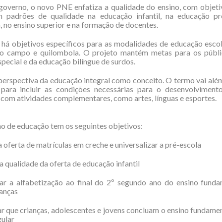
governo, o novo PNE enfatiza a qualidade do ensino, com objeti
 padrões de qualidade na educação infantil, na educação pro
, no ensino superior e na formação de docentes.
 há objetivos específicos para as modalidades de educação escol
o campo e quilombola. O projeto mantém metas para os públi
pecial e da educação bilíngue de surdos.
perspectiva da educação integral como conceito. O termo vai alé
 para incluir as condições necessárias para o desenvolviment
 com atividades complementares, como artes, línguas e esportes.
o de educação tem os seguintes objetivos:
a oferta de matrículas em creche e universalizar a pré-escola
 a qualidade da oferta de educação infantil
rar a alfabetização ao final do 2º segundo ano do ensino funda
ianças
ar que crianças, adolescentes e jovens concluam o ensino fundame
gular