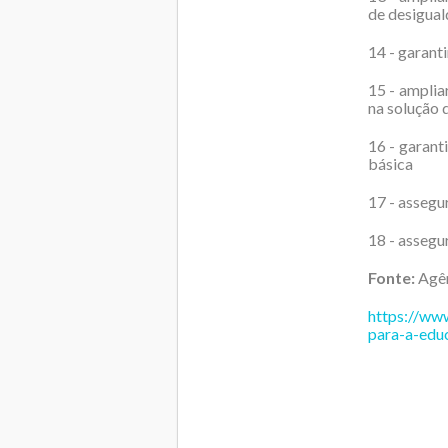
de desigua
14 - garanti
15 - amplia
na solução 
16 - garant
básica
17 - assegu
18 - assegu
Fonte:
Agên
https://ww
para-a-edu