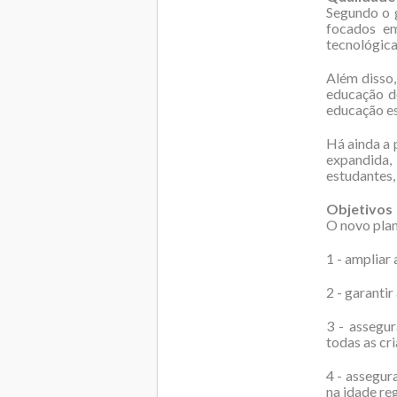
Segundo o 
focados em
tecnológica
Além disso,
educação d
educação es
Há ainda a 
expandida,
estudantes,
Objetivos
O novo plan
1 - ampliar 
2 - garantir
3 - assegu
todas as cr
4 - assegur
na idade re