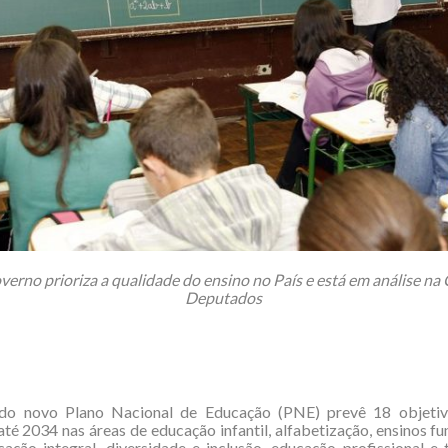
verno prioriza a qualidade do ensino no País e está em análise n
Deputados
do novo Plano Nacional de Educação (PNE) prevê 18 objeti
té 2034 nas áreas de educação infantil, alfabetização, ensinos f
ação integral, diversidade e inclusão, educação profissional e 