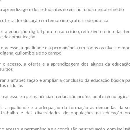
r a aprendizagem dos estudantes no ensino fundamental e médio
 a oferta de educação em tempo integral na rede pública
r a educação digital para o uso crítico, reflexivo e ético das te
 e da comunicação
r o acesso, a qualidade e a permanência em todos os níveis e mo
dígena, quilombola e do campo
ir o acesso, a oferta e a aprendizagem dos alunos da educação
 surdos
rar a alfabetização e ampliar a conclusão da educação básica p
tos e idosos
r o acesso e a permanência na educação profissional e tecnológica
tir a qualidade e a adequação da formação às demandas da so
rabalho e das diversidades de populações na educação pro
a
r o acesso, a permanência e a conclusão na graduação, com inclus