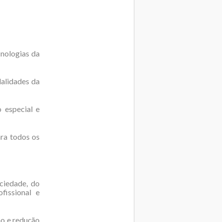
cnologias da
dalidades da
 especial e
ara todos os
ciedade, do
fissional e
ão e redução