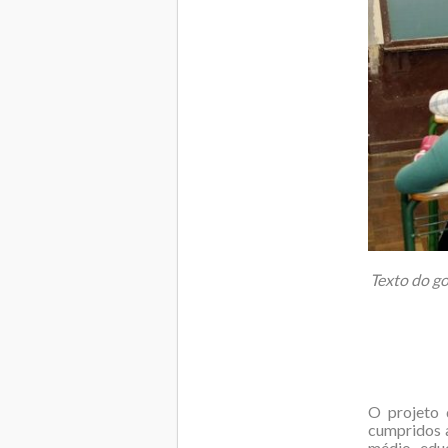
Texto do go
O projeto 
cumpridos a
médio, educ