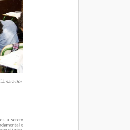
a Câmara dos
vos a serem
undamental e
tecnológica,