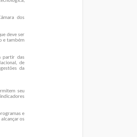
Câmara dos
ue deve ser
do e também
 partir das
acional, de
ugestões da
ermitem seu
indicadores
 programas e
 alcançar os