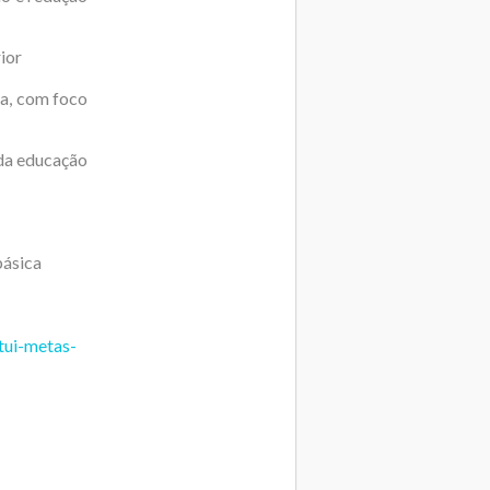
ior
va, com foco
 da educação
básica
tui-metas-