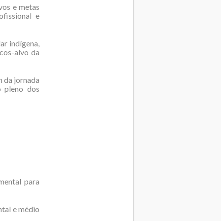
vos e metas
fissional e
ar indígena,
cos-alvo da
m da jornada
o pleno dos
mental para
ntal e médio