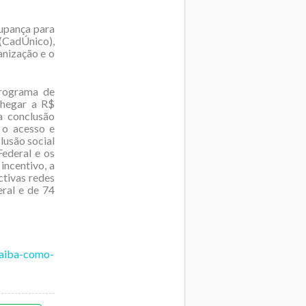
upança para
(CadÚnico),
anização e o
rograma de
chegar a R$
a conclusão
 o acesso e
lusão social
Federal e os
incentivo, a
ctivas redes
eral e de 74
saiba-como-