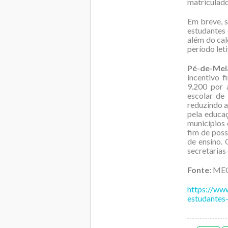
matriculado
Em breve, 
estudantes
além do cal
período let
Pé-de-Mei
incentivo 
9.200 por 
escolar de
reduzindo a
pela educaç
municípios 
fim de poss
de ensino. 
secretarias
Fonte:
ME
https://ww
estudantes-