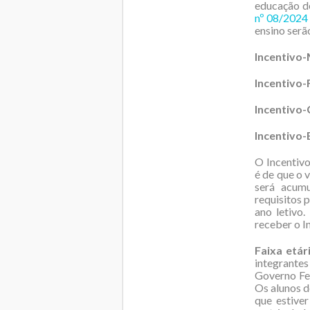
educação d
nº 08/2024
ensino serã
Incentivo-
Incentivo-
Incentivo-
Incentivo-
O Incentivo
é de que o 
será acumu
requisitos 
ano letivo
receber o I
Faixa etár
integrante
Governo Fed
Os alunos d
que estive