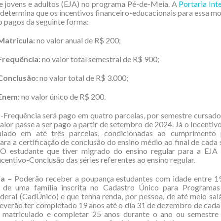
e jovens e adultos (EJA) no programa Pé-de-Meia. A
Portaria Int
determina que os incentivos financeiro-educacionais para essa m
o pagos da seguinte forma:
Matrícula:
no valor anual de R$ 200;
Frequência:
no valor total semestral de R$ 900;
Conclusão:
no valor total de R$ 3.000;
Enem:
no valor único de R$ 200.
-Frequência será pago em quatro parcelas, por semestre cursado
valor passe a ser pago a partir de setembro de 2024. Já o Incenti
lado em até três parcelas, condicionadas ao cumprimento 
para a certificação de conclusão do ensino médio ao final de cada
. O estudante que tiver migrado do ensino regular para a EJA
ncentivo-Conclusão das séries referentes ao ensino regular.
ia –
Poderão receber a poupança estudantes com idade entre 19
s de uma família inscrita no Cadastro Único para Programas
eral (CadÚnico) e que tenha renda, por pessoa, de até meio sal
everão ter completado 19 anos até o dia 31 de dezembro de cada
r matriculado e completar 25 anos durante o ano ou semestre