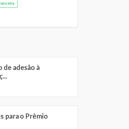
nanceira
 de adesão à
...
es para o Prêmio