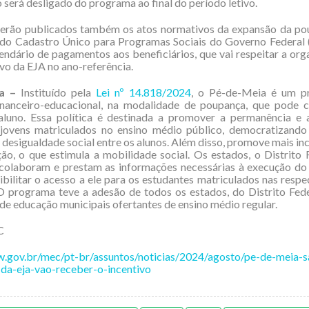
 será desligado do programa ao final do período letivo.
serão publicados também os atos normativos da expansão da po
 do Cadastro Único para Programas Sociais do Governo Federal 
endário de pagamentos aos beneficiários, que vai respeitar a org
ivo da EJA no ano-referência.
a –
Instituído pela
Lei nº 14.818/2024
, o Pé-de-Meia é um p
financeiro-educacional, na modalidade de poupança, que pode 
aluno. Essa política é destinada a promover a permanência e 
 jovens matriculados no ensino médio público, democratizando
 desigualdade social entre os alunos. Além disso, promove mais inc
ão, o que estimula a mobilidade social. Os estados, o Distrito 
colaboram e prestam as informações necessárias à execução do 
ibilitar o acesso a ele para os estudantes matriculados nas respe
O programa teve a adesão de todos os estados, do Distrito Fed
 de educação municipais ofertantes de ensino médio regular.
C
w.gov.br/mec/pt-br/assuntos/noticias/2024/agosto/pe-de-meia-
da-eja-vao-receber-o-incentivo