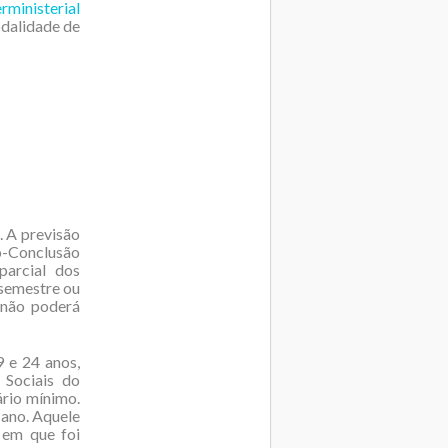
erministerial
odalidade de
. A previsão
vo-Conclusão
parcial dos
 semestre ou
 não poderá
 e 24 anos,
 Sociais do
ário mínimo.
 ano. Aquele
 em que foi