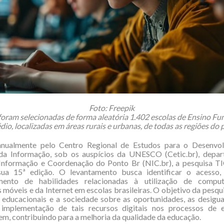
Foto: Freepik
foram selecionadas de forma aleatória 1.402 escolas de Ensino F
io, localizadas em áreas rurais e urbanas, de todas as regiões do 
anualmente pelo Centro Regional de Estudos para o Desenvo
da Informação, sob os auspícios da UNESCO (Cetic.br), depa
Informação e Coordenação do Ponto Br (NIC.br), a pesquisa T
ua 15ª edição. O levantamento busca identificar o acesso
mento de habilidades relacionadas à utilização de compu
s móveis e da Internet em escolas brasileiras. O objetivo da pesqu
s educacionais e a sociedade sobre as oportunidades, as desigu
 implementação de tais recursos digitais nos processos de 
m, contribuindo para a melhoria da qualidade da educação.