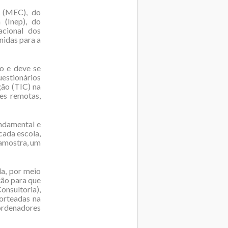
o (MEC), do
 (Inep), do
acional dos
nidas para a
o e deve se
uestionários
ção (TIC) na
es remotas,
undamental e
cada escola,
 amostra, um
da, por meio
ção para que
onsultoria),
orteadas na
ordenadores