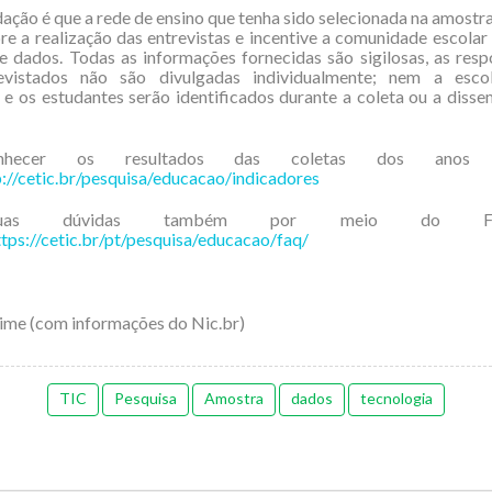
ção é que a rede de ensino que tenha sido selecionada na amostra
re a realização das entrevistas e incentive a comunidade escolar 
e dados. Todas as informações fornecidas são sigilosas, as res
evistados não são divulgadas individualmente; nem a esc
e os estudantes serão identificados durante a coleta ou a diss
nhecer os resultados das coletas dos anos ant
p://cetic.br/pesquisa/educacao/indicadores
suas dúvidas também por meio do 
ttps://cetic.br/pt/pesquisa/educacao/faq/
ime (com informações do Nic.br)
TIC
Pesquisa
Amostra
dados
tecnologia