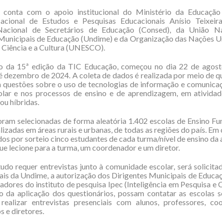
 conta com o apoio institucional do Ministério da Educaçã
Nacional de Estudos e Pesquisas Educacionais Anísio Teixeira
acional de Secretários de Educação (Consed), da União N
Municipais de Educação (Undime) e da Organização das Nações U
 Ciência e a Cultura (UNESCO).
ão da 15ª edição da TIC Educação, começou no dia 22 de agost
é dezembro de 2024. A coleta de dados é realizada por meio de q
 questões sobre o uso de tecnologias de informação e comunica
olar e nos processos de ensino e de aprendizagem, em atividad
ou híbridas.
ram selecionadas de forma aleatória 1.402 escolas de Ensino F
lizadas em áreas rurais e urbanas, de todas as regiões do país. Em 
dos por sorteio cinco estudantes de cada turma/nível de ensino da
ue lecione para a turma, um coordenador e um diretor.
do requer entrevistas junto à comunidade escolar, será solicita
ais da Undime, a autorização dos Dirigentes Municipais de Educa
tadores do instituto de pesquisa Ipec (Inteligência em Pesquisa e C
o da aplicação dos questionários, possam contatar as escolas s
realizar entrevistas presenciais com alunos, professores, co
 e diretores.