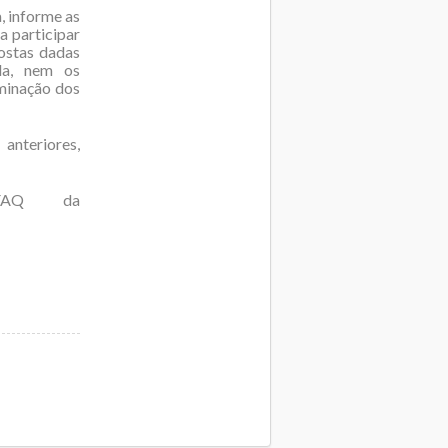
, informe as
a participar
postas dadas
ola, nem os
eminação dos
eriores,
FAQ da