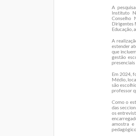
A pesquisa
Instituto 
Conselho N
Dirigentes 
Educação, a
A realizaç
estender at
que incluem
gestão esc
presenciais 
Em 2024, fo
Médio, loca
são escolhi
professor q
Como o estu
das seccion
os entrevis
encarregad
amostra e 
pedagógicos