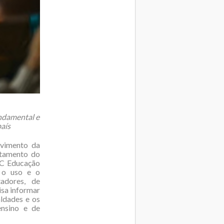
undamental e
país
lvimento da
rtamento do
IC Educação
, o uso e o
tadores, de
isa informar
aldades e os
ensino e de