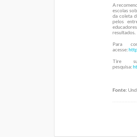
A recomenda
escolas sob
da coleta d
pelos entr
educadores 
resultados.
Para co
acesse:
htt
Tire 
pesquisa:
h
Fonte
: Und