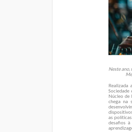
Neste ano, 
Méd
Realizada 
Sociedade 
Núcleo de 
chega na s
desenvolvi
dispositivo
as política
desafios à
aprendizage