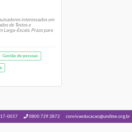
uisadores interessados em
dos de Testes e
m Larga-Escala. Prazo para
Gestão de pessoas
a
217-0057
0800 729 2872
convivaeducacao@undime.org.br