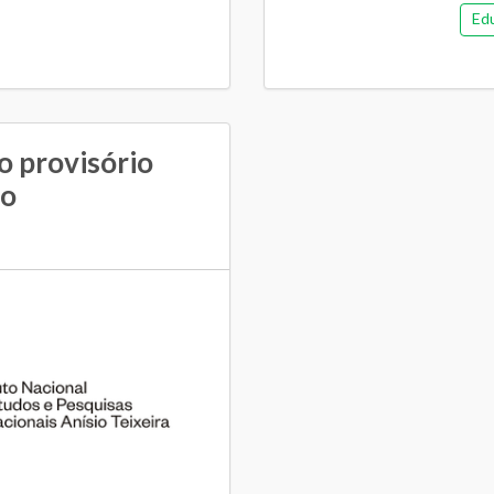
Ed
o provisório
ão