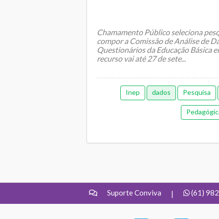
Chamamento Público seleciona pesq
compor a Comissão de Análise de Da
Questionários da Educação Básica e
recurso vai até 27 de sete...
Inep
dados
Pesquisa
Pedagógic
Suporte Conviva
(61) 98
|