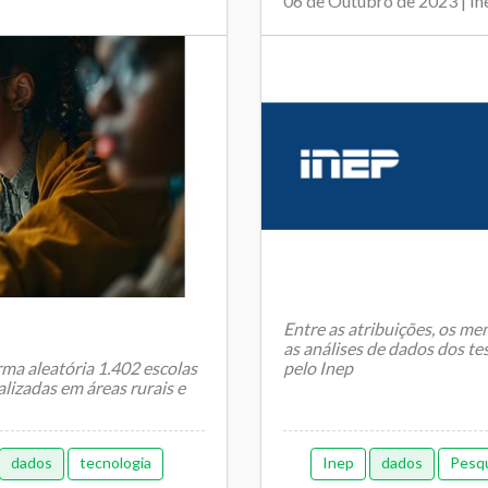
06 de Outubro de 2023 | In
Entre as atribuições, os m
as análises de dados dos te
rma aleatória 1.402 escolas
pelo Inep
lizadas em áreas rurais e
O resultado da sele&cc...
dados
tecnologia
Inep
dados
Pesq