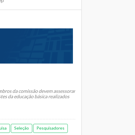
ep
embros da comissão devem assessorar
stes da educação básica realizados
uisa
Seleção
Pesquisadores