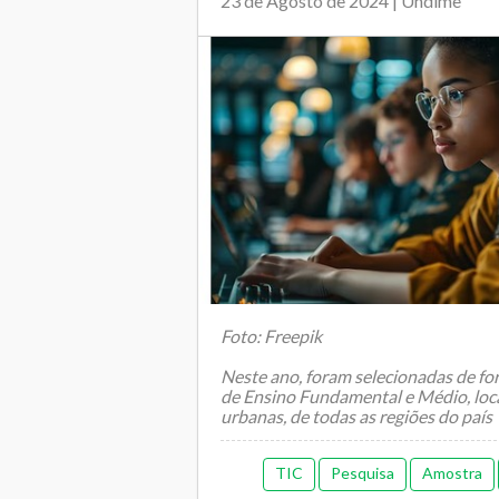
23 de Agosto de 2024 | Undime
Foto: Freepik
Neste ano, foram selecionadas de fo
de Ensino Fundamental e Médio, loca
urbanas, de todas as regiões do país
TIC
Pesquisa
Amostra