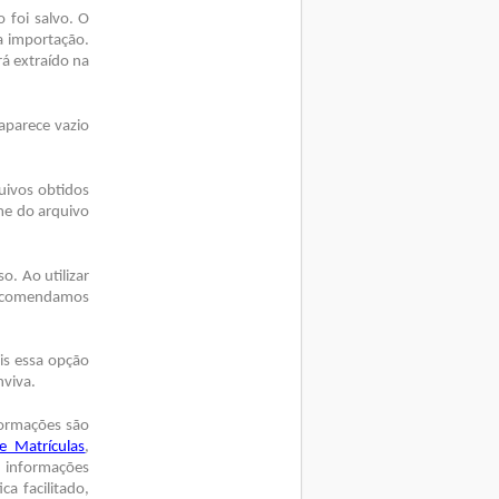
 foi salvo. O
da importação.
rá extraído na
aparece vazio
quivos obtidos
me do arquivo
o. Ao utilizar
Recomendamos
is essa opção
nviva.
formações são
 e Matrículas
,
s informações
a facilitado,