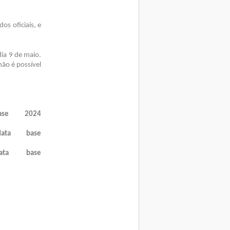
s oficiais, e
ia 9 de maio.
não é possível
ase 2024
ata base
ata base