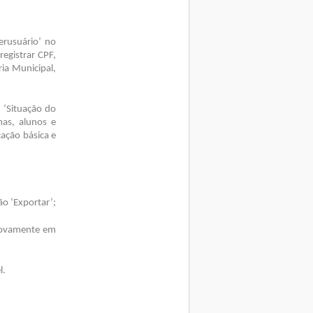
erusuário’ no
registrar CPF,
ria Municipal,
 ‘Situação do
mas, alunos e
cação básica e
ão ‘Exportar’;
 novamente em
l.