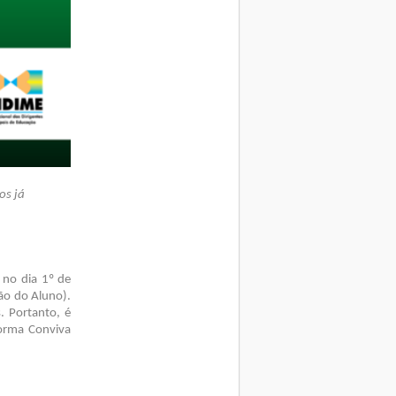
os já
, no dia 1º de
ção do Aluno).
. Portanto, é
forma Conviva