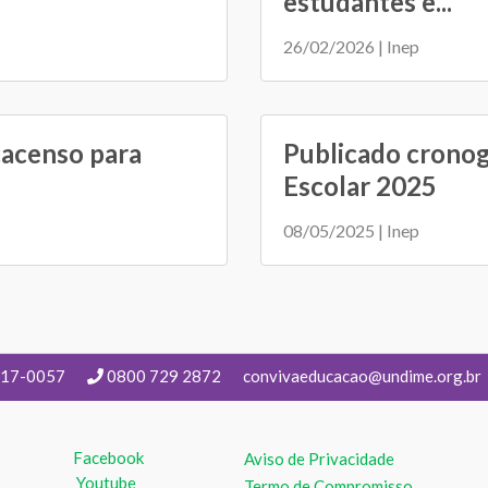
estudantes e...
26/02/2026 | Inep
cacenso para
Publicado crono
Escolar 2025
08/05/2025 | Inep
217-0057
0800 729 2872
convivaeducacao@undime.org.br
Facebook
Aviso de Privacidade
Youtube
Termo de Compromisso