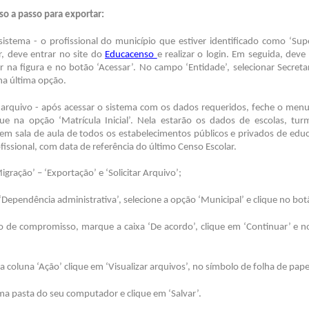
so a passo para exportar:
sistema - o profissional do município que estiver identificado como ‘Sup
r, deve entrar no site do
Educacenso
e realizar o login. Em seguida, deve 
ar na figura e no botão ‘Acessar’. No campo ‘Entidade’, selecionar Secreta
na última opção.
 arquivo - após acessar o sistema com os dados requeridos, feche o menu
que na opção ‘Matrícula Inicial’. Nela estarão os dados de escolas, tur
 em sala de aula de todos os estabelecimentos públicos e privados de edu
issional, com data de referência do último Censo Escolar.
igração’ – ‘Exportação’ e ‘Solicitar Arquivo’;
‘Dependência administrativa’, selecione a opção ‘Municipal’ e clique no bot
mo de compromisso, marque a caixa ‘De acordo’, clique em ‘Continuar’ e
a coluna ‘Ação’ clique em ‘Visualizar arquivos’, no símbolo de folha de pape
ma pasta do seu computador e clique em ‘Salvar’.