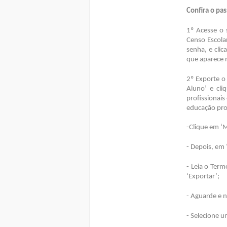
Confira o pas
1º Acesse o 
Censo Escola
senha, e clic
que aparece 
2º Exporte o
Aluno’ e cli
profissionais
educação prof
-Clique em ‘M
- Depois, em 
- Leia o Ter
‘Exportar’;
- Aguarde e n
- Selecione u