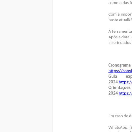
como o das f
Com a import
basta atualiz
A ferramenta
Após a data, 
inserir dados
Cronogr
https://conv
Guia ex
2024
https:/
Orienta
2024
https:/
Em caso de d
WhatsApp: (