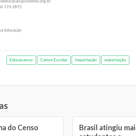
ivaeducacao@undime.org.br
00 729 2872
iva Educação
Educacenso
Censo Escolar
Importação
exportação
as
ma do Censo
Brasil atingiu ma