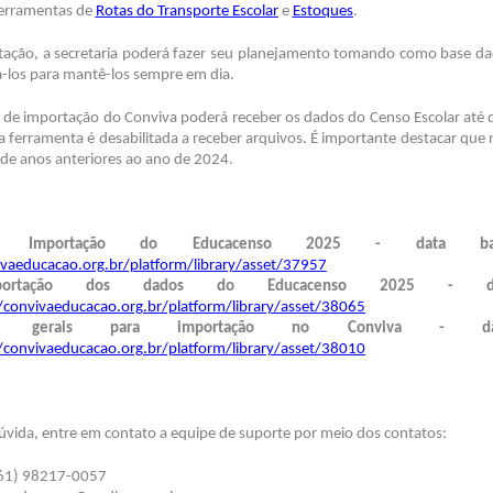
erramentas de
Rotas do Transporte Escolar
e
Estoques
.
ação, a secretaria poderá fazer seu planejamento tomando como base dado
á-los para mantê-los sempre em dia.
 de importação do Conviva poderá receber os dados do Censo Escolar até d
a ferramenta é desabilitada a receber arquivos. É importante destacar que 
 de anos anteriores ao ano de 2024.
ama Importação do Educacenso 2025 - data b
ivaeducacao.org.br/platform/library/asset/37957
portação dos dados do Educacenso 2025 - d
/convivaeducacao.org.br/platform/library/asset/38065
ções gerais para importação no Conviva - d
/convivaeducacao.org.br/platform/library/asset/38010
úvida, entre em contato a equipe de suporte por meio dos contatos:
61) 98217-0057