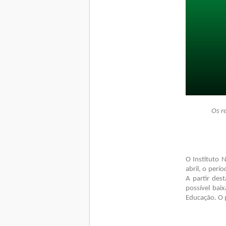
Os r
O Instituto N
abril, o perí
A partir des
possível bai
Educação. O p