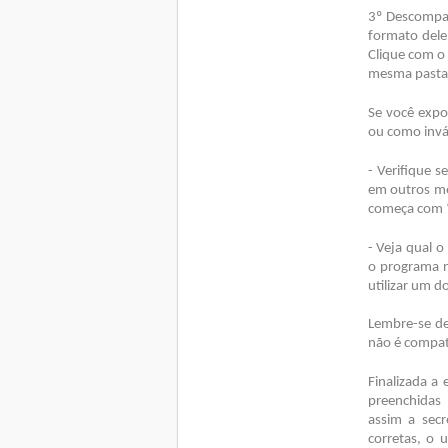
3º Descompac
formato dele 
Clique com o 
mesma pasta.
Se você expo
ou como invá
- Verifique s
em outros me
começa com 
- Veja qual o
o programa 
utilizar um d
Lembre-se de
não é compat
Finalizada a
preenchidas
assim a secr
corretas, o 