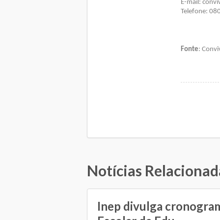
E-mail: conv
Telefone: 08
Fonte
: Conv
Notícias Relacionad
Inep divulga cronogra