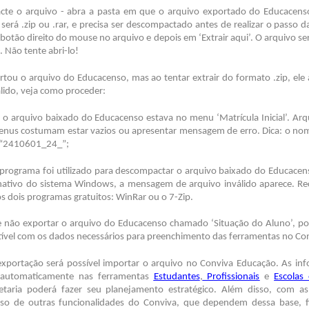
te o arquivo - abra a pasta em que o arquivo exportado do Educacenso
será .zip ou .rar, e precisa ser descompactado antes de realizar o passo 
botão direito do mouse no arquivo e depois em ‘Extrair aqui’. O arquivo se
 Não tente abri-lo!
rtou o arquivo do Educacenso, mas ao tentar extrair do formato .zip, ele 
lido, veja como proceder:
e o arquivo baixado do Educacenso estava no menu ‘Matrícula Inicial’. Ar
nus costumam estar vazios ou apresentar mensagem de erro. Dica: o no
“2410601_24_”;
 programa foi utilizado para descompactar o arquivo baixado do Educacens
nativo do sistema Windows, a mensagem de arquivo inválido aparece. 
os dois programas gratuitos: WinRar ou o 7-Zip.
 não exportar o arquivo do Educacenso chamado ‘Situação do Aluno’, po
ível com os dados necessários para preenchimento das ferramentas no Co
 exportação será possível importar o arquivo no Conviva Educação. As in
 automaticamente nas ferramentas
Estudantes
,
Profissionais
e
Escolas
etaria poderá fazer seu planejamento estratégico. Além disso, com a
uso de outras funcionalidades do Conviva, que dependem dessa base, fic