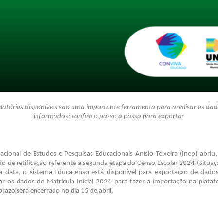
elatórios disponíveis são uma importante ferramenta para analisar os dad
informados; confira o passo a passo para exportar
acional de Estudos e Pesquisas Educacionais Anísio Teixeira (Inep) abriu
odo de retificação referente a segunda etapa do Censo Escolar 2024 (Situa
ta data, o sistema Educacenso está disponível para exportação de dados
xar os dados de Matrícula Inicial 2024 para fazer a importação na plata
razo será encerrado no dia 15 de abril.