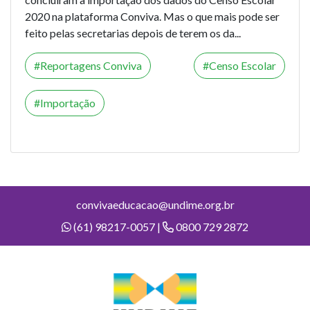
2020 na plataforma Conviva. Mas o que mais pode ser
feito pelas secretarias depois de terem os da...
Reportagens Conviva
Censo Escolar
Importação
convivaeducacao@undime.org.br
(61) 98217-0057 |
0800 729 2872