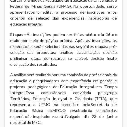
Carvalho, ambos da Faculdade de Educação da Universidade
Federal de Minas Gerais (UFMG). Na oportunidade, serão
apresentados o edital, o processo de inscrições e os
critérios de seleção das experiências inspiradoras de
educação integral.
Etapas –
As inscrições podem ser feitas
até o dia 16 de
maio
por meio de
página própria
. Após as inscrições, as
experiências serão selecionadas nas seguintes etapas: pré-
seleção das propostas; análise; classificação; decisão
preliminar; etapa de recurso, se cabível; decisão final e
divulgação dos resultados.
A análise será realizada por uma comissão de profissionais da
educação e pesquisadores com experiência em gestão e
projetos pedagógicos de Educação Integral em Tempo
Integral. Essa comissão será convidada pelo grupo
Territórios, Educação Integral e Cidadania (TEIA), que
representa a UFMG na parceria, e pela Secretaria de
Educação Básica do MEC. O resultado da seleção das
experiências inspiradoras será divulgado dia 23 de junho
no portal do MEC.