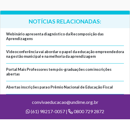
NOTÍCIAS RELACIONADAS:
Webinário apresenta diagnóstico da Recomposição das
Aprendizagens
Videoconferência vai abordar o papel da educação empreendedora
na gestão municipal e na melhoria da aprendizagem
Portal Mais Professores tem pós-graduações com inscrições
abertas
Abertas inscrições para o Prêmio Nacional de Educação Fiscal
convivaeducacao@undime.org.br
(61) 98217-0057 |
0800 729 2872