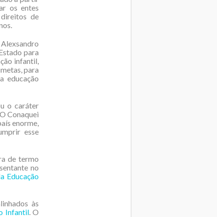
ar os entes
direitos de
nos.
, Alexsandro
 Estado para
ão infantil,
 metas, para
da educação
u o caráter
 “O Conaquei
país enorme,
umprir esse
ra de termo
esentante no
da Educação
linhados às
 Infantil
. O