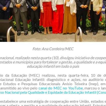
Foto: Ana Cordeiro/MEC
nacional, realizado nesta quarta (10), divulgou iniciativa de coope
estados e municípios para fortalecer a gestão, a qualidade e a equ
educação infantil em todo o país
io da Educação (MEC) realizou, nesta quarta-feira, 10 de 
acional Educação Infantil: diagnóstico e ações, no auditório 
e Estudos e Pesquisas Educacionais Anísio Teixeira (Inep), em 
ransmitido ao vivo pelo
canal do MEC no YouTube
, marcou o la
 Nacional pela Qualidade e Equidade da Educação Infantil (Con
a estabelece uma estratégia de cooperação entre União, estados 
cer a oferta, a gestão e a qualidade da educação infantil. Estrutu