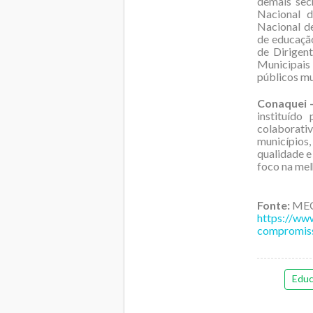
demais sec
Nacional d
Nacional d
de educação
de Dirigen
Municipais
públicos mu
Conaquei 
instituído
colaborativ
municípios
qualidade e
foco na mel
Fonte:
ME
https://ww
compromiss
Educ