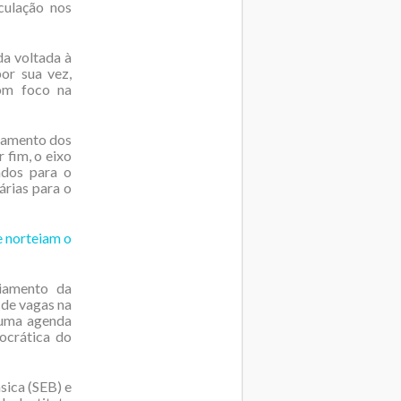
culação nos
da voltada à
or sua vez,
com foco na
ramento dos
 fim, o eixo
ados para o
árias para o
e norteiam o
iamento da
 de vagas na
 uma agenda
ocrática do
sica (SEB) e