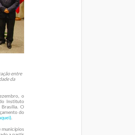
ração entre
idade da
dezembro, o
do Instituto
Brasília. O
nçamento do
aquei)
.
e municípios
rado a partir