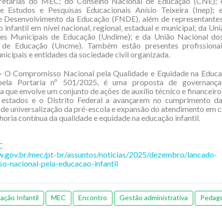
retarias do MEC; do Conselho Nacional de Educação (CNE); d
e Estudos e Pesquisas Educacionais Anísio Teixeira (Inep);
e Desenvolvimento da Educação (FNDE), além de representantes
 infantil em nível nacional, regional, estadual e municipal; da Un
tes Municipais de Educação (Undime); e da União Nacional do
 de Educação (Uncme). Também estão presentes profissionai
nicipais e entidades da sociedade civil organizada.
–
O Compromisso Nacional pela Qualidade e Equidade na Educaçã
 pela Portaria nº 501/2025, é uma proposta de governança
a que envolve um conjunto de ações de auxílio técnico e financeiro
, estados e o Distrito Federal a avançarem no cumprimento d
 de universalização da pré-escola e expansão do atendimento em 
horia contínua da qualidade e equidade na educação infantil.
C
w.gov.br/mec/pt-br/assuntos/noticias/2025/dezembro/lancado-
o-nacional-pela-educacao-infantil
ação Infantil
MEC
Encontro
Gestão administrativa
Pedag