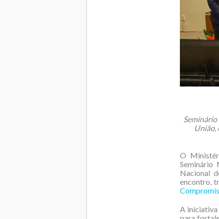
Seminário 
União, 
O Ministér
Seminário N
Nacional d
encontro, t
Compromisso
A iniciativ
para fortale