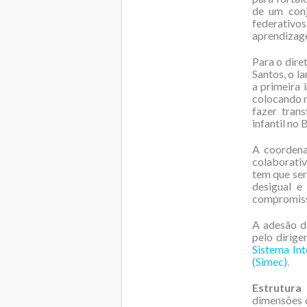
de um conj
federativo
aprendizage
Para o dire
Santos, o l
a primeira 
colocando m
fazer tran
infantil no B
A coordena
colaborativ
tem que ser
desigual e
compromiss
A adesão d
pelo dirige
Sistema In
(Simec)
.
Estrutura
dimensões