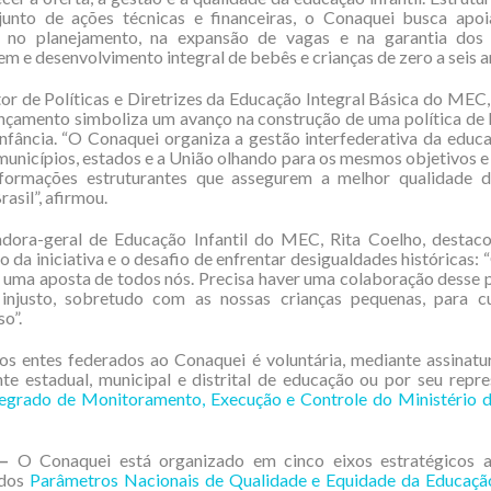
unto de ações técnicas e financeiras, o Conaquei busca apoi
s no planejamento, na expansão de vagas e na garantia dos 
m e desenvolvimento integral de bebês e crianças de zero a seis a
tor de Políticas e Diretrizes da Educação Integral Básica do MEC
ançamento simboliza um avanço na construção de uma política de
infância. “O Conaquei organiza a gestão interfederativa da educaç
unicípios, estados e a União olhando para os mesmos objetivos e
sformações estruturantes que assegurem a melhor qualidade 
rasil”, afirmou.
dora-geral de Educação Infantil do MEC, Rita Coelho, destaco
o da iniciativa e o desafio de enfrentar desigualdades históricas:
 uma aposta de todos nós. Precisa haver uma colaboração desse 
 injusto, sobretudo com as nossas crianças pequenas, para c
o”.
os entes federados ao Conaquei é voluntária, mediante assinatu
nte estadual, municipal e distrital de educação ou por seu repr
tegrado de Monitoramento, Execução e Controle do Ministério 
 –
O Conaquei está organizado em cinco eixos estratégicos a
 dos
Parâmetros Nacionais de Qualidade e Equidade da Educação