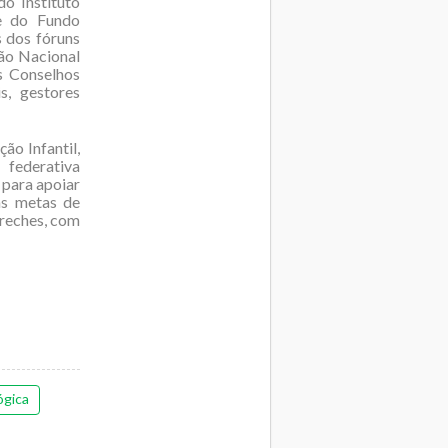
o Instituto
 e do Fundo
 dos fóruns
ião Nacional
s Conselhos
s, gestores
o Infantil,
 federativa
 para apoiar
as metas de
creches, com
ógica