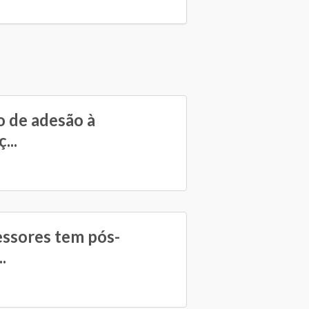
 de adesão à
...
essores tem pós-
.