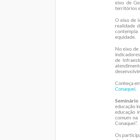
eixo de Ge
territórios 
O eixo de I
realidade 
contempla 
equidade.
No eixo de
indicadores
de Infraes
atendimento
desenvolvim
Conheça em
Conaquei
.
Seminário
educação in
educação i
comum na e
Conaquei”.
Os particip