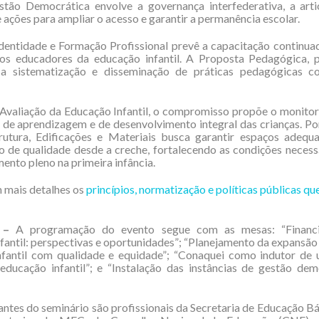
stão Democrática envolve a governança interfederativa, a arti
e ações para ampliar o acesso e garantir a permanência escolar.
dentidade e Formação Profissional prevê a capacitação continua
dos educadores da educação infantil. A Proposta Pedagógica, p
a sistematização e disseminação de práticas pedagógicas 
 Avaliação da Educação Infantil, o compromisso propõe o monito
 de aprendizagem e de desenvolvimento integral das crianças. Por
trutura, Edificações e Materiais busca garantir espaços adequ
 de qualidade desde a creche, fortalecendo as condições necess
ento pleno na primeira infância.
 mais detalhes os
princípios, normatização e políticas públicas qu
 –
A programação do evento segue com as mesas: “Financ
fantil: perspectivas e oportunidades”; “Planejamento da expansão
nfantil com qualidade e equidade”; “Conaquei como indutor de
ducação infantil”; e “Instalação das instâncias de gestão dem
antes do seminário são profissionais da Secretaria de Educação Bá