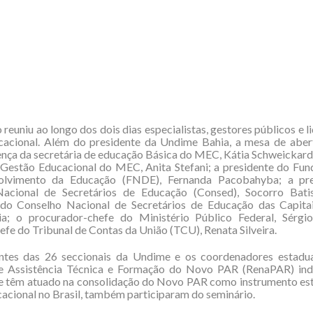
 reuniu ao longo dos dois dias especialistas, gestores públicos e l
acional. Além do presidente da Undime Bahia, a mesa de aber
nça da secretária de educação Básica do MEC, Kátia Schweickardt
 Gestão Educacional do MEC, Anita Stefani; a presidente do Fun
olvimento da Educação (FNDE), Fernanda Pacobahyba; a pre
acional de Secretários de Educação (Consed), Socorro Batis
 do Conselho Nacional de Secretários de Educação das Capitai
ria; o procurador-chefe do Ministério Público Federal, Sérgio
efe do Tribunal de Contas da União (TCU), Renata Silveira.
ntes das 26 seccionais da Undime e os coordenadores estadu
e Assistência Técnica e Formação do Novo PAR (RenaPAR) ind
e têm atuado na consolidação do Novo PAR como instrumento est
acional no Brasil, também participaram do seminário.