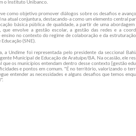
m o Instituto Unibanco.
eve como objetivo promover diálogos sobre os desafios e avanço
 na atual conjuntura, destacando-a como um elemento central par
cação básica pública de qualidade, a partir de uma abordagem 
, que envolve a gestão escolar, a gestão das redes e a coor
 ensino no contexto do regime de colaboração e da estruturaçã
 Educação (SNE).
a, a Undime foi representada pelo presidente da seccional Bahi
igente Municipal de Educação de Aratuípe/BA. Na ocasião, ele res
 que os municípios entendam dentro desse contexto [gestão edu
ficidades e pontos em comum. "É no território, valorizando o terri
egue entender as necessidades e alguns desafios que temos enqu
".