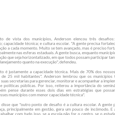
o de vista dos municípios, Anderson elencou três desafios
; capacidade técnica; e cultura escolar. "A gente precisa fortale
ção a cada momento. Muito se tem avançado, mas é preciso fort
ipalmente nas esferas estaduais. A gente busca, enquanto municíp
ção que seja horizontalizado, em que todos possam participar tan
lanejamento quanto na execução", defendeu.
to é justamente a capacidade técnica. Mais de 70% dos nossos
de 25 mil habitantes". Anderson lembrou que os municípios
 suas secretarias para gerenciar, monitorar e acompanhar a impl
 políticas públicas. Por isso, reiterou a importância do semin
ém pense durante esses dois dias em estratégias que possa
sses municípios com menor capacidade técnica".
e disse que "outro ponto de desafio é a cultura escolar. A gente
ça, principalmente em gestão, gera um pouco de incômodo. E 
abalhar com tudo isso, se a escola não for o centro, se o estud