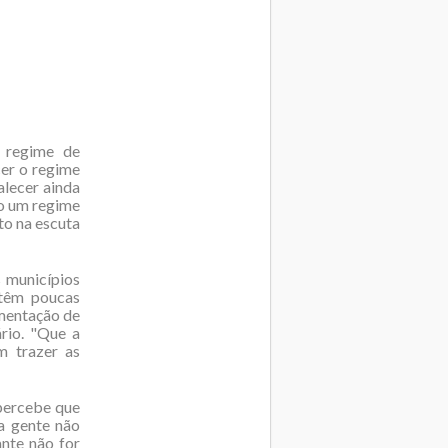
: regime de
cer o regime
alecer ainda
io um regime
to na escuta
 municípios
 têm poucas
ementação de
ário. "Que a
m trazer as
 percebe que
a gente não
ante não for