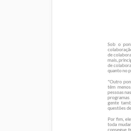
Sob o pont
colaboração
de colabora
mais, princ
de colabora
quanto no p
"Outro pon
têm menos 
pessoas nas
programas e
gente tamb
questões de
Por fim, el
toda mudan
consegue tr