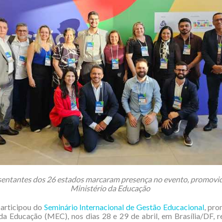
entantes dos 26 estados marcaram presença no evento, promovi
Ministério da Educação
articipou do
Seminário Internacional de Gestão Educacional
, pr
da Educação (MEC), nos dias 28 e 29 de abril, em Brasília/DF, 