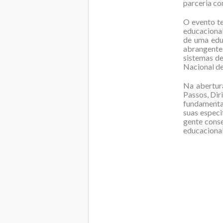
parceria co
O evento t
educacional
de uma edu
abrangente
sistemas de
Nacional de
Na abertur
Passos, Dir
fundamental
suas especi
gente cons
educacional