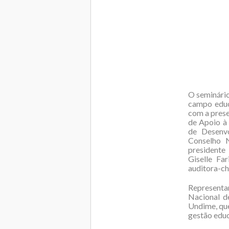
O seminário
campo educ
com a prese
de Apoio à
de Desenv
Conselho N
presidente
Giselle Fa
auditora-ch
Representa
Nacional d
Undime, qu
gestão educ