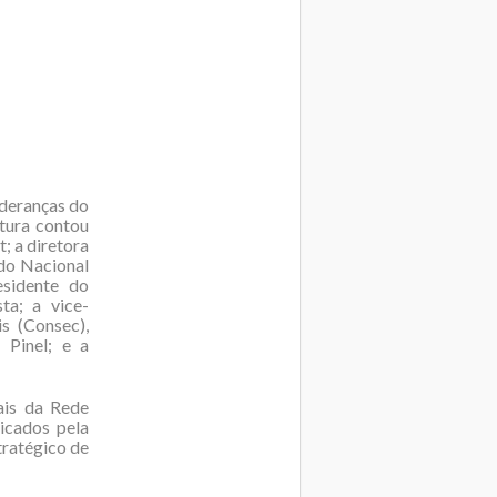
ideranças do
tura contou
; a diretora
do Nacional
sidente do
ta; a vice-
s (Consec),
 Pinel; e a
ais da Rede
icados pela
ratégico de