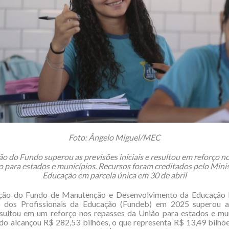
Foto: Ângelo Miguel/MEC
o do Fundo superou as previsões iniciais e resultou em reforço n
o para estados e municípios. Recursos foram creditados pelo Minis
Educação em parcela única em 30 de abril
ção do Fundo de Manutenção e Desenvolvimento da Educação 
o dos Profissionais da Educação (Fundeb) em 2025 superou a
resultou em um reforço nos repasses da União para estados e mu
do alcançou R$ 282,53 bilhões, o que representa R$ 13,49 bilhõ