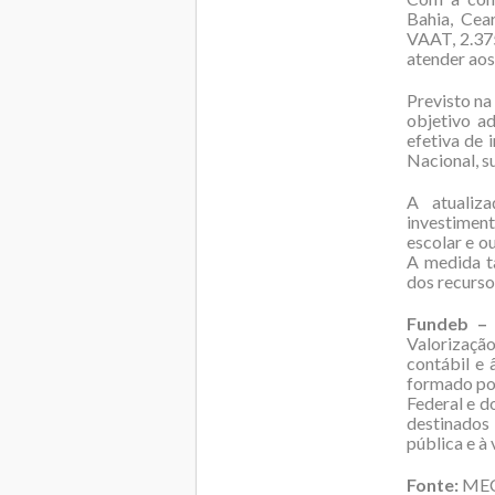
Bahia, Cea
VAAT, 2.375
atender aos
Previsto na
objetivo a
efetiva de 
Nacional, s
A atualiza
investiment
escolar e o
A medida t
dos recurso
Fundeb –
Valorização
contábil e
formado por
Federal e d
destinados
pública e à
Fonte:
ME