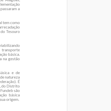
plementação
e passaram a
ual tem como
arrecadação
a do Tesouro
iabilizando
, transporte
ação básica.
a na gestão
ásica e de
 de natureza
deração). É
 do Distrito
o Fundeb são
ação básica
 sua origem.