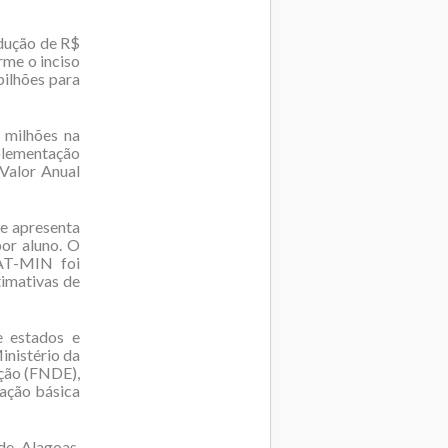
dução de R$
rme o inciso
bilhões para
 milhões na
plementação
Valor Anual
ue apresenta
or aluno. O
AT-MIN foi
timativas de
e estados e
inistério da
ção (FNDE),
ação básica
de Alagoas,