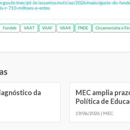
w.gov.br/mec/pt-br/assuntos/noticias/2026/maio/ajuste-do-fun
is-r-710-milhoes-a-entes
Fundeb
VAAT
VAAF
VAAR
FNDE
Orçamentária e Fin
as
iagnóstico da
MEC amplia prazo
Política de Educaç
19/06/2026 | MEC