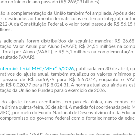
ado no início do ano passado (R$ 269,03 bilhões).
são, a complementação da União também foi ampliada. Após a de
es destinados ao fomento de matrículas em tempo integral, confo
 212-A da Constituição Federal, o valor total passou de R$ 56,15 
lhões.
s adicionais foram distribuídos da seguinte maneira: R$ 26,68
ação Valor Anual por Aluno (VAAF); R$ 24,51 milhões na com
l Total por Aluno (VAAT), e R$ 5,1 milhões na complementação 
esultado (VAAR).
 Interministerial MEC/MF nº 5/2026
, publicada em 30 de abril, q
rativos do ajuste anual, também atualizou os valores mínimos p
passou de R$ 5.669,79 para R$ 5.670,14, enquanto o VA
de R$ 8.020,77 para R$ 8.024,31. A norma atualizou ainda as es
ação da União ao Fundeb para o exercício de 2026.
 do ajuste foram creditados, em parcela única, nas contas d
na última quinta-feira, 30 de abril. A medida foi coordenada pelo M
MEC), por meio do Fundo Nacional de Desenvolvimento da Educa
o compromisso do governo federal com o fortalecimento da educ
lementação VAAF, foram beneficiados os fundos estaduais 