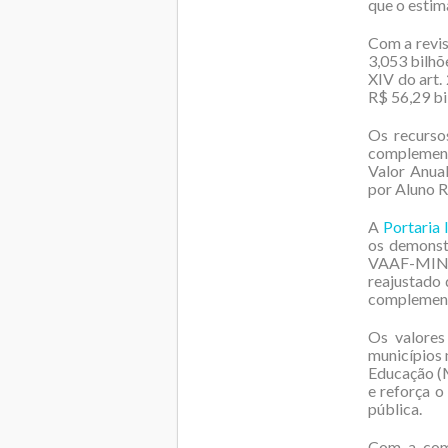
que o estim
Com a revi
3,053 bilhõ
XIV do art.
R$ 56,29 bi
Os recurso
complement
Valor Anua
por Aluno R
A
Portaria
os demonst
VAAF-MIN 
reajustado 
complement
Os valores
municípios 
Educação (
e reforça 
pública.
Com a comp