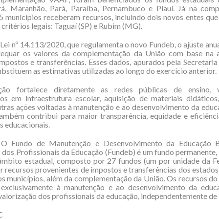
rá, Maranhão, Pará, Paraíba, Pernambuco e Piauí. Já na com
 municípios receberam recursos, incluindo dois novos entes qu
 critérios legais: Taguaí (SP) e Rubim (MG).
 Lei nº 14.113/2020, que regulamenta o novo Fundeb, o ajuste an
dequar os valores da complementação da União com base na 
impostos e transferências. Esses dados, apurados pela Secretari
ubstituem as estimativas utilizadas ao longo do exercício anterior.
ção fortalece diretamente as redes públicas de ensino, v
os em infraestrutura escolar, aquisição de materiais didáticos
utras ações voltadas à manutenção e ao desenvolvimento da educ
ambém contribui para maior transparência, equidade e eficiênci
s educacionais.
O Fundo de Manutenção e Desenvolvimento da Educação B
 dos Profissionais da Educação (Fundeb) é um fundo permanente,
 âmbito estadual, composto por 27 fundos (um por unidade da Fe
 recursos provenientes de impostos e transferências dos estados,
os municípios, além da complementação da União. Os recursos d
 exclusivamente à manutenção e ao desenvolvimento da educ
 valorização dos profissionais da educação, independentemente de
C