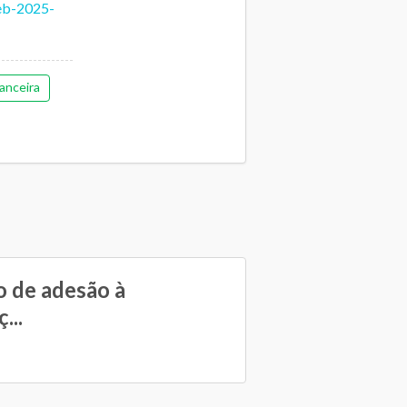
deb-2025-
anceira
 de adesão à
...