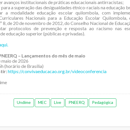
r avanços institucionais de práticas educacionais antirracistas;
r para a superação das desigualdades étnico-raciais na educação br
ar a modalidade educação escolar quilombola, com implem
 Curriculares Nacionais para a Educação Escolar Quilombola,
º 8, de 20 de novembro de 2012, do Conselho Nacional de Educaç
tar protocolos de prevenção e resposta ao racismo nas es
 de educação superior (públicas e privadas).
aqui.
 PNEERQ – Lançamentos do mês de maio
 maio de 2026
h (horário de Brasília)
tir:
https://convivaeducacao.org.br/videoconferencia
ime
Undime
MEC
Live
PNEERQ
Pedagógica