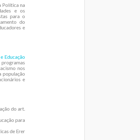
 Política na
idades e os
stas para o
ntamento do
educadores e
s e Educação
 programas
racismo nos
a população
ncionários e
ação do art.
ducação para
icas de Erer