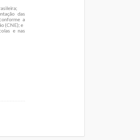
asileira;
entação das
 conforme a
ão (CNE); e
colas e nas