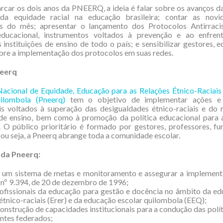
car os dois anos da PNEERQ, a ideia é falar sobre os avanços da
a equidade racial na educação brasileira; contar as nov
s do mês; apresentar o lançamento dos Protocolos Antirraci
ducacional, instrumentos voltados à prevenção e ao enfre
 instituições de ensino de todo o país; e sensibilizar gestores, 
bre a implementação dos protocolos em suas redes.
neerq
 Nacional de Equidade, Educação para as Relações Étnico-Raciai
ilombola (Pneerq)
tem o objetivo de implementar ações e
is voltados à superação das desigualdades étnico-raciais e do 
de ensino, bem como à promoção da política educacional para 
 O público prioritário é formado por gestores, professores, fu
 ou seja, a Pneerq abrange toda a comunidade escolar.
 da Pneerq:
r um sistema de metas e monitoramento e assegurar a implement
 nº 9.394, de 20 de dezembro de 1996;
ofissionais da educação para gestão e docência no âmbito da e
 étnico-raciais (Erer) e da educação escolar quilombola (EEQ);
 construção de capacidades institucionais para a condução das polít
ntes federados;