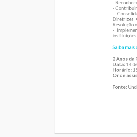
- Reconhece
- Contribui
- Consolid
Diretrizes
Resolução n
- Implemen
instituições
Saiba mais 
2 Anos da
Data:
14 de
Horário:
15
Onde assis
Fonte:
Und