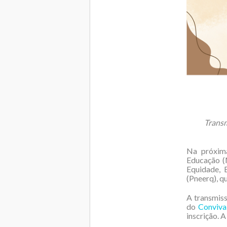
Transm
Na próxima
Educação (M
Equidade, 
(Pneerq), q
A transmiss
do
Conviva
inscrição. A