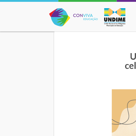
Conviva Educação
U
ce