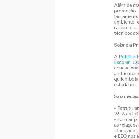
Além de mar
promoção d
lançamento
ambiente e
racismo nas
técnicos so
Sobre a P
A
Política
Escolar Qu
educaciona
ambientes 
quilombola.
estudantes,
São metas
- Estrutura
26-A da Lei
- Formar pr
as relações
- Induzir a
e EEQ nos e