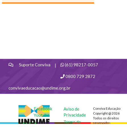
Suporte Conviva
(61) 98217-0057
|
0800 729 2872
convivaeducacao@undime.org.br
UNDIME
Facebook
Aviso de
Conviva Educação
Copyright @ 2026
Privacidade
Youtube
Todos os direitos
Termo de
reservados