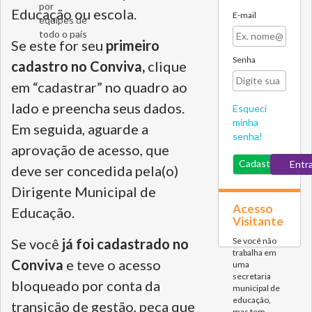
por
Educação ou escola.
E-mail
equipes de
todo o país
Se este for seu
primeiro
Senha
cadastro no Conviva,
clique
em “cadastrar” no quadro ao
lado e preencha seus dados.
Esqueci
minha
Em seguida, aguarde a
senha!
aprovação de acesso, que
Cadastre-se
deve ser concedida pela(o)
Dirigente Municipal de
Acesso
Educação.
Visitante
Se você
já foi cadastrado no
Se você não
trabalha em
Conviva
e teve o acesso
uma
secretaria
bloqueado por conta da
municipal de
educação,
transição de gestão, peça que
mas tem