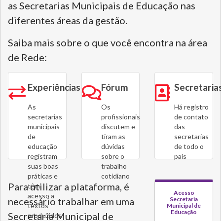
as Secretarias Municipais de Educação nas
diferentes áreas da gestão.
Saiba mais sobre o que você encontra na área
de Rede:
Experiências
Fórum
Secretaria
As
Os
Há registro
secretarias
profissionais
de contato
municipais
discutem e
das
de
tiram as
secretarias
educação
dúvidas
de todo o
registram
sobre o
país
suas boas
trabalho
práticas e
cotidiano
Para utilizar a plataforma, é
têm
Acesso
acesso a
necessário trabalhar em uma
Secretaria
textos
Municipal de
Educação
Secretaria Municipal de
produzidos