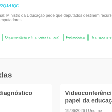
.ly/2QJzUQC
ginal: Ministro da Educação pede que deputados destinem recurs
omputadores
Orçamentária e financeira (antiga)
Pedagógica
Transporte e
adas
diagnóstico
Videoconferênci
papel da educaçã
19/06/2026 | Undime