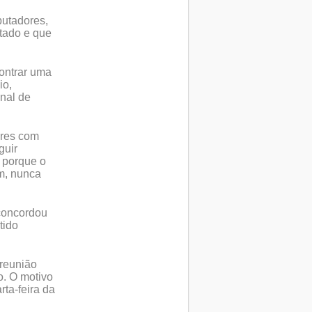
utadores,
tado e que
ontrar uma
io,
unal de
bres com
guir
 porque o
m, nunca
concordou
tido
reunião
o. O motivo
ta-feira da