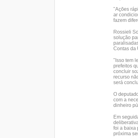
"Ações ráp
ar condici
fazem difer
Rossieli S
solução pa
paralisadas
Contas da 
"Isso tem 
prefeitos q
concluir s
recurso nã
será conclu
O deputado
com a neces
dinheiro p
Em seguida
deliberati
foi a baixa
próxima se