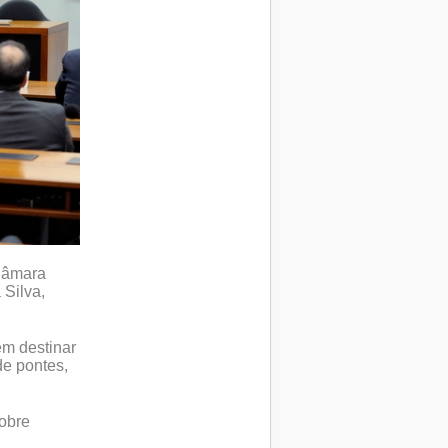
Câmara
 Silva,
m destinar
de pontes,
sobre