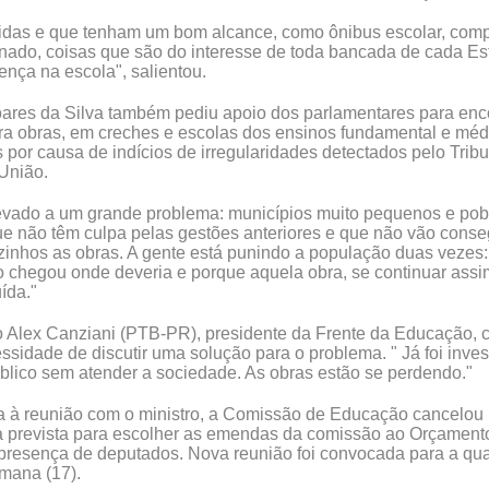
idas e que tenham um bom alcance, como ônibus escolar, comp
onado, coisas que são do interesse de toda bancada de cada Es
ença na escola", salientou.
oares da Silva também pediu apoio dos parlamentares para enc
ra obras, em creches e escolas dos ensinos fundamental e méd
 por causa de indícios de irregularidades detectados pelo Trib
União.
levado a um grande problema: municípios muito pequenos e po
ue não têm culpa pelas gestões anteriores e que não vão conse
ozinhos as obras. A gente está punindo a população duas vezes:
o chegou onde deveria e porque aquela obra, se continuar assi
ída."
 Alex Canziani (PTB-PR), presidente da Frente da Educação, 
sidade de discutir uma solução para o problema. " Já foi inves
úblico sem atender a sociedade. As obras estão se perdendo."
 à reunião com o ministro, a Comissão de Educação cancelou 
va prevista para escolher as emendas da comissão ao Orçament
 presença de deputados. Nova reunião foi convocada para a quar
mana (17).