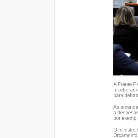
A Frente P
receberam n
para debat
As emendas
a despesas
por exempl
O ministro 
Orçamento 