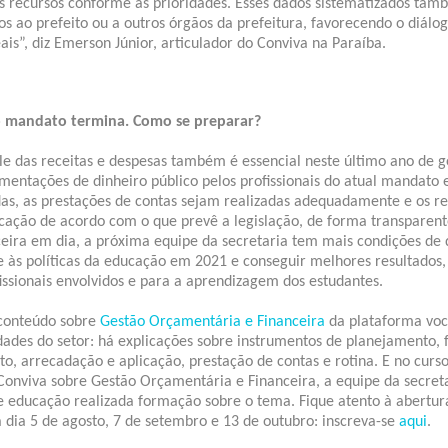
os recursos conforme as prioridades. Esses dados sistematizados t
s ao prefeito ou a outros órgãos da prefeitura, favorecendo o diál
is”, diz Emerson Júnior, articulador do Conviva na Paraíba.
o mandato termina. Como se preparar?
le das receitas e despesas também é essencial neste último ano de g
mentações de dinheiro público pelos profissionais do atual mandato 
s, as prestações de contas sejam realizadas adequadamente e os re
cação de acordo com o que prevê a legislação, de forma transparen
ceira em dia, a próxima equipe da secretaria tem mais condições de 
e às políticas da educação em 2021 e conseguir melhores resultados
issionais envolvidos e para a aprendizagem dos estudantes.
conteúdo sobre
Gestão Orçamentária e Financeira
da plataforma voc
dades do setor: há explicações sobre instrumentos de planejamento, 
o, arrecadação e aplicação, prestação de contas e rotina. E no curso
 Conviva sobre Gestão Orçamentária e Financeira, a equipe da secret
e educação realizada formação sobre o tema. Fique atento à abertur
 dia 5 de agosto, 7 de setembro e 13 de outubro: inscreva-se
aqui
.