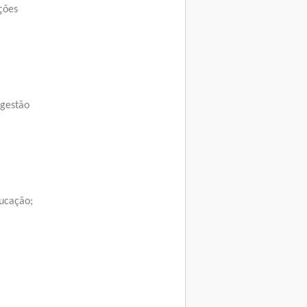
ções
 gestão
ucação;