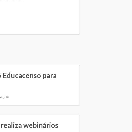
o Educacenso para
cação
ealiza webinários