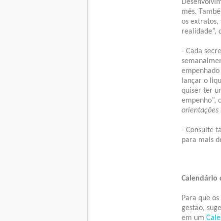
Desenvolvim
mês. Também
os extratos
realidade”,
- Cada secr
semanalment
empenhado o
lançar o liq
quiser ter 
empenho”, c
orientações
- Consulte 
para mais d
Calendário 
Para que os
gestão, sug
em um
Cale