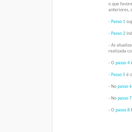
o que favor
anteriores, 
-
Passo 1
sug
-
Passo 2
ind
- As atualiz
realizada c
- O
passo 4
é
-
Passo 5
é o
- No
passo 6
- No
passo 7
- O
passo 8
f