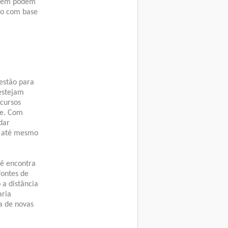
ambém podem
ogo com base
estão para
estejam
cursos
te. Com
dar
, até mesmo
ê encontra
fontes de
 a distância
aria
a de novas