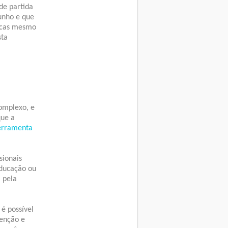
e partida
unho e que
ticas mesmo
sta
omplexo, e
que a
erramenta
sionais
Educação ou
 pela
 é possível
tenção e