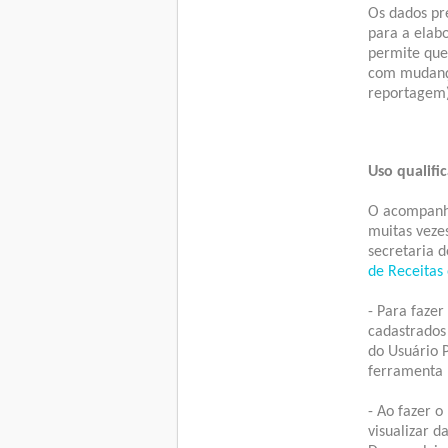
Os dados pr
para a elab
permite que
com mudança
reportagem)
Uso qualifi
O acompanha
muitas vezes
secretaria 
de Receitas
- Para fazer
cadastrados
do Usuário P
ferramenta
- Ao fazer o
visualizar 