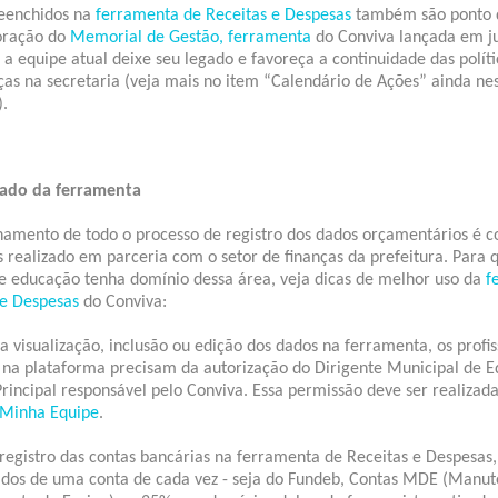
eenchidos na
ferramenta de Receitas e Despesas
também são ponto d
oração do
Memorial de Gestão, ferramenta
do Conviva lançada em j
 a equipe atual deixe seu legado e favoreça a continuidade das polí
s na secretaria (veja mais no item “Calendário de Ações” ainda ne
.
cado da ferramenta
mento de todo o processo de registro dos dados orçamentários é c
 realizado em parceria com o setor de finanças da prefeitura. Para 
de educação tenha domínio dessa área, veja dicas de melhor uso da
f
 e Despesas
do Conviva:
 a visualização, inclusão ou edição dos dados na ferramenta, os profis
 na plataforma precisam da autorização do Dirigente Municipal de 
rincipal responsável pelo Conviva. Essa permissão deve ser realizada
Minha Equipe
.
 registro das contas bancárias na ferramenta de Receitas e Despesas,
dados de uma conta de cada vez - seja do Fundeb, Contas MDE (Manu