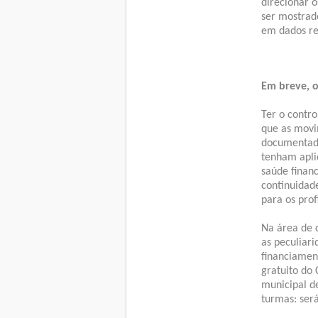
direcionar 
ser mostrado
em dados rea
Em breve, 
Ter o contro
que as movi
documentada
tenham apli
saúde finan
continuidad
para os prof
Na área de 
as peculiari
financiament
gratuito do
municipal d
turmas: será