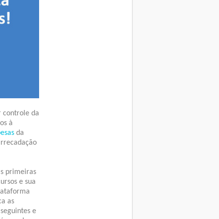
 controle da
os à
pesas
da
arrecadação
as primeiras
cursos e sua
lataforma
ca as
seguintes e