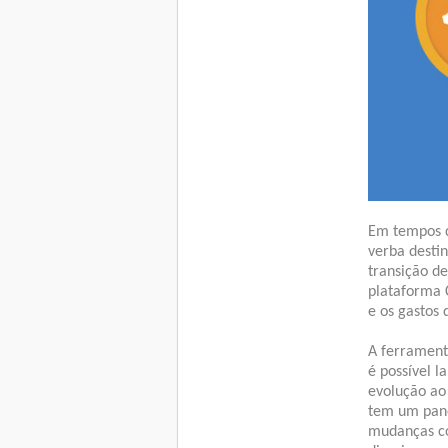
Em tempos de
verba desti
transição d
plataforma 
e os gastos 
A ferramenta
é possível l
evolução ao
tem um pano
mudanças co