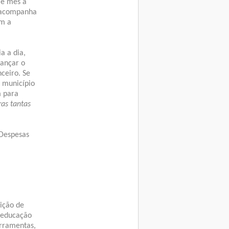
 e mês a
e acompanha
om a
a a dia,
lançar o
ceiro. Se
o município
m para
ras tantas
 Despesas
ição de
e educação
erramentas,