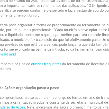
ento do Ensino) ou 25% - ou de várias delas, de forma sistematizada
 é importante inserir os rendimentos das aplicações. “O Dirigent
, verifica se seguem conforme o esperado e faz a gestão de acordo c
 comenta Emerson Júnior;
etaria pode organizar a forma de preenchimento da ferramenta: se di
e, por um ou mais profissionais. “Cada município deve optar entre 
u o liquidado, conforme o que julgar melhor para seu controle finan
uidado, o município faz o controle do que foi efetivamente gasto. Se 
uma previsão do que está para vencer, pode lançar o que está també
onforme explicado na página de introdução da ferramenta
(veja out
neste link
)
também a página de
dúvidas frequentes
da ferramenta de Receitas e
etalhes.
de Ações: organização passo a passo
 compromissos não se acumulem ao longo do tempo em ano de trans
erimos a organização gradual e constante da secretaria municipal d
ndário de Ações
. Nele, indicamos até agora o preenchimento de 9 f